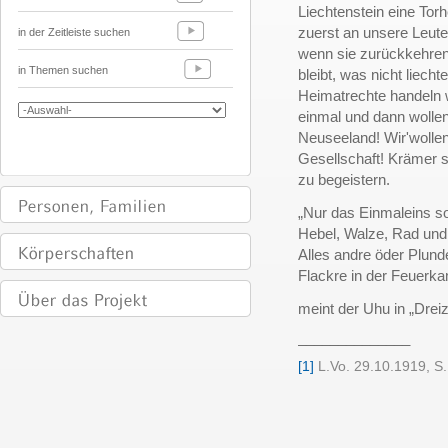
Liechtenstein eine Torh
zuerst an unsere Leute
in der Zeitleiste suchen
wenn sie zurückkehren
in Themen suchen
bleibt, was nicht liech
Heimatrechte handeln w
einmal und dann woll
Neuseeland! Wir'wollen
Gesellschaft! Krämer s
zu begeistern.
„Nur das Einmaleins sol
Hebel, Walze, Rad u
Alles andre öder Plund
Flackre in der Feuerk
meint der Uhu in „Drei
______________
[1]
L.Vo. 29.10.1919, S.