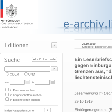
29.10.1919
Kategorie: Einbürgerung
Ein Leserbriefs
gegen Einbürgun
Grenzen aus, "d
ODER
UND
liechtensteinisc
von
bis
in Personen suchen
Lesermeinung im Liecht
in Körperschaften suchen
in Editionstexten suchen
29.10.1919
Einbürgerungsrecht. (E
in den Kategorien suchen