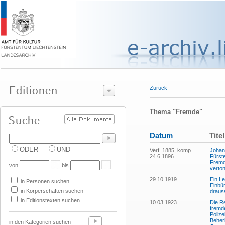
Zurück
Thema "Fremde"
Datum
Titel
ODER
UND
Verf. 1885, komp.
Johan
24.6.1896
Fürste
Fremd
von
bis
verton
29.10.1919
Ein L
in Personen suchen
Einbü
in Körperschaften suchen
drauss
in Editionstexten suchen
10.03.1923
Die Re
fremd
Polize
Beher
in den Kategorien suchen