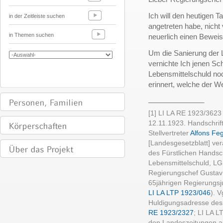
Ich will den heutigen 
in der Zeitleiste suchen
angetreten habe, nich
in Themen suchen
neuerlich einen Bewei
Um die Sanierung der 
vernichte Ich jenen Sc
Lebensmittelschuld noc
erinnert, welche der We
______________
[1] LI LA RE 1923/362
12.11.1923. Handschrif
Stellvertreter
Alfons Fe
[Landesgesetzblatt] ve
des Fürstlichen Handsc
Lebensmittelschuld, LG
Regierungschef Gustav
65jährigen Regierungsj
LI LA LTP 1923/046
). 
Huldigungsadresse des
RE 1923/2327
; LI LA 
den Landeszeitungen ab