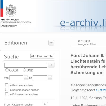
12.11.1923
Kategorie: Fürst
Fürst Johann II
Liechtenstein fü
herrührende Leb
ODER
UND
Schenkung um
von
bis
Maschinenschriftliches
in Personen suchen
Regierungschef
Gusta
in Körperschaften suchen
in Editionstexten suchen
12.11.1923, Schloss F
in den Kategorien suchen
Lieber Regierungschef