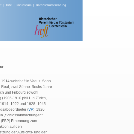
t
|
Hilfe
|
Impressum
|
Datenschutzerklärung
er
ab 1914 wohnhaft in Vaduz. Sohn
a Real, zwei Söhne. Sechs Jahre
ch und Fribourg sowohl
(1906-1910 phil I. in Zürich,
ich). 1914–1922 und 1928–1945
agsabgeordneter (
VP
). 1920
en „Schlossabmachungen“.
t (FBP) Ernennung zum
ktion auf den
tzung der Aufsichts- und der