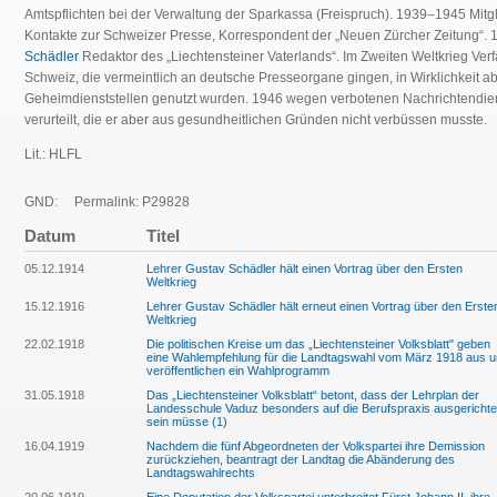
Amtspflichten bei der Verwaltung der Sparkassa (Freispruch). 1939–1945 Mitg
Kontakte zur Schweizer Presse, Korrespondent der „Neuen Zürcher Zeitung“
Schädler
Redaktor des „Liechtensteiner Vaterlands“. Im Zweiten Weltkrieg Verf
Schweiz, die vermeintlich an deutsche Presseorgane gingen, in Wirklichkeit a
Geheimdienststellen genutzt wurden. 1946 wegen verbotenen Nachrichtendie
verurteilt, die er aber aus gesundheitlichen Gründen nicht verbüssen musste.
Lit.: HLFL
GND:
Permalink: P29828
Datum
Titel
05.12.1914
Lehrer Gustav Schädler hält einen Vortrag über den Ersten
Weltkrieg
15.12.1916
Lehrer Gustav Schädler hält erneut einen Vortrag über den Erste
Weltkrieg
22.02.1918
Die politischen Kreise um das „Liechtensteiner Volksblatt" geben
eine Wahlempfehlung für die Landtagswahl vom März 1918 aus 
veröffentlichen ein Wahlprogramm
31.05.1918
Das „Liechtensteiner Volksblatt“ betont, dass der Lehrplan der
Landesschule Vaduz besonders auf die Berufspraxis ausgerichte
sein müsse (1)
16.04.1919
Nachdem die fünf Abgeordneten der Volkspartei ihre Demission
zurückziehen, beantragt der Landtag die Abänderung des
Landtagswahlrechts