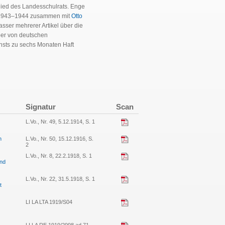
lied des Landesschulrats. Enge
. 1943–1944 zusammen mit
Otto
asser mehrerer Artikel über die
ber von deutschen
nsts zu sechs Monaten Haft
Signatur
Scan
L.Vo., Nr. 49, 5.12.1914, S. 1
n
L.Vo., Nr. 50, 15.12.1916, S.
2
L.Vo., Nr. 8, 22.2.1918, S. 1
und
L.Vo., Nr. 22, 31.5.1918, S. 1
t
LI LA LTA 1919/S04