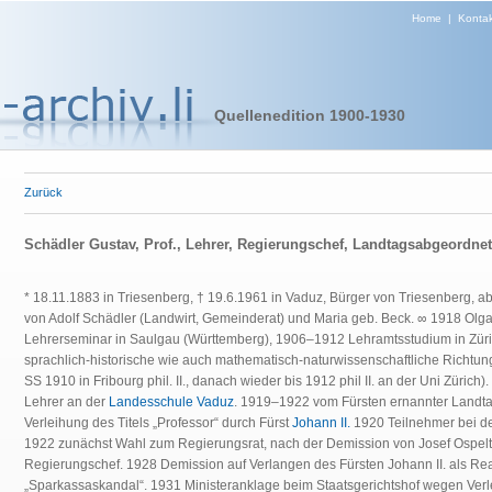
Home
|
Kontak
Quellenedition 1900-1930
Zurück
Schädler Gustav, Prof., Lehrer, Regierungschef, Landtagsabgeordnet
* 18.11.1883 in Triesenberg, † 19.6.1961 in Vaduz, Bürger von Triesenberg, 
von Adolf Schädler (Landwirt, Gemeinderat) und Maria geb. Beck. ∞ 1918 Olg
Lehrerseminar in Saulgau (Württemberg), 1906–1912 Lehramtsstudium in Züri
sprachlich-historische wie auch mathematisch-naturwissenschaftliche Richtung 
SS 1910 in Fribourg phil. II., danach wieder bis 1912 phil II. an der Uni Zür
Lehrer an der
Landesschule Vaduz
. 1919–1922 vom Fürsten ernannter Landt
Verleihung des Titels „Professor“ durch Fürst
Johann II.
1920 Teilnehmer bei d
1922 zunächst Wahl zum Regierungsrat, nach der Demission von Josef Ospel
Regierungschef. 1928 Demission auf Verlangen des Fürsten Johann II. als Rea
„Sparkassaskandal“. 1931 Ministeranklage beim Staatsgerichtshof wegen Verle