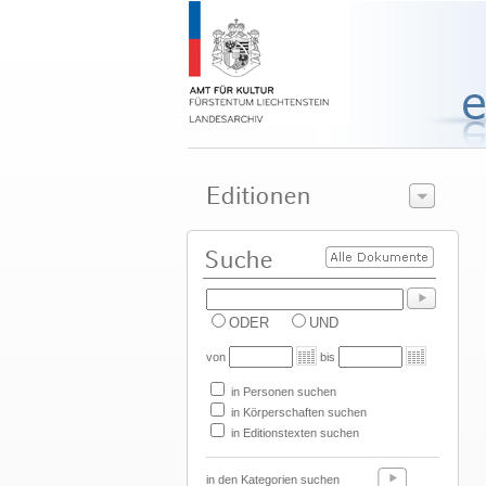
ODER
UND
von
bis
in Personen suchen
in Körperschaften suchen
in Editionstexten suchen
in den Kategorien suchen