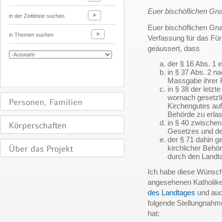
Euer bischöflichen Gn
in der Zeitleiste suchen
Euer bischöflichen Gn
in Themen suchen
Verfassung für das Fü
geäussert, dass
der § 16 Abs. 1 e
in § 37 Abs. 2 n
Massgabe ihrer
in § 38 der letz
wornach gesetzl
Kirchengutes auf
Behörde zu erlas
in § 40 zwischen
Gesetzes und der 
der § 71 dahin 
kirchlicher Behö
durch den Landta
Ich habe diese Wünsch
angesehenen Katholike
des Landtages
und auc
folgende Stellungnahm
hat: