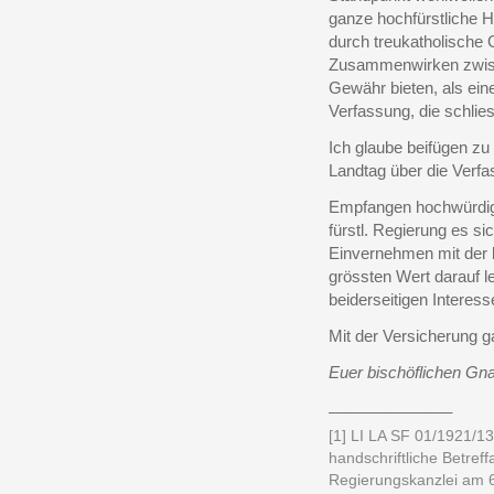
ganze hochfürstliche 
durch treukatholische 
Zusammenwirken zwisch
Gewähr bieten, als e
Verfassung, die schlie
Ich glaube beifügen zu
Landtag über die Verfa
Empfangen hochwürdigs
fürstl. Regierung es si
Einvernehmen mit der k
grössten Wert darauf l
beiderseitigen Interess
Mit der Versicherung 
Euer bischöflichen Gn
______________
[1] LI LA SF 01/1921/13
handschriftliche Betref
Regierungskanzlei am 6.