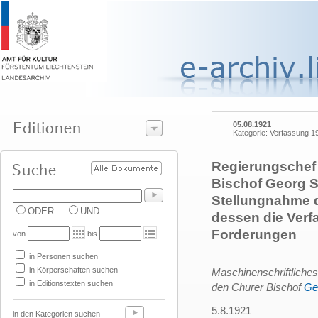
05.08.1921
Kategorie: Verfassung 1
Regierungschef 
Bischof Georg 
Stellungnahme 
ODER
UND
dessen die Verf
Forderungen
von
bis
in Personen suchen
in Körperschaften suchen
Maschinenschriftliche
in Editionstexten suchen
den Churer Bischof
Ge
5.8.1921
in den Kategorien suchen