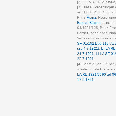
[2] LI LA RE 1921/0963
[3] Diese Forderungen
am 1.8.1921 in Chur vo
Prinz
Franz
, Regierung
Baptist Büchel
teilnahm
01/1921/125, Prinz Fran
Forderungen nach Ände
Verfassungsentwurfs hat
SF 01/1921/ad 115, Aus
(zu 4.7.1921)
;
LI LA RE
21.7.1921
;
LI LA SF 01
22.7.1921
.
[4] Schmid von Grüneck
sondern unterbreitete 
LA RE 1921/3690 ad 963
17.8.1921
.