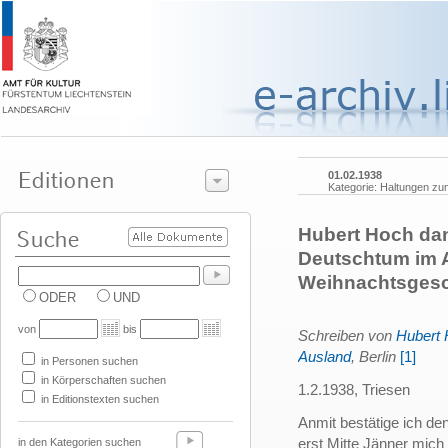
01.02.1938
Kategorie: Haltungen zu
Hubert Hoch dan
Deutschtum im A
Weihnachtsges
ODER
UND
von
bis
Schreiben von
Hubert
Ausland
, Berlin
[1]
in Personen suchen
in Körperschaften suchen
1.2.1938, Triesen
in Editionstexten suchen
Anmit bestätige ich d
erst Mitte Jänner mich
in den Kategorien suchen