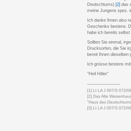
Deutschtums)
[2]
das s
meine Jungens spez. in
Ich danke Ihnen also n
Geschenks bestens. D
habe ich bereits selbs
Sollten Sie einmal, ir
Drucksorten, die Sie i
bereit Ihnen dieselben
Ich grüsse bestens mi
"Heil Hitler"
______________
[1] LI LA J 007/S 072/06
[2] Das Alte Waisenhau
"Haus des Deutschtums
[3] LI LA J 007/S 072/06