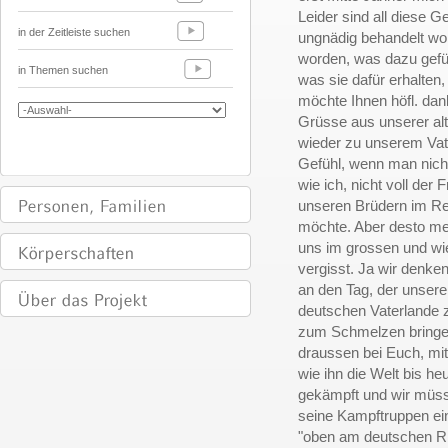
Leider sind all diese 
in der Zeitleiste suchen
ungnädig behandelt wor
worden, was dazu gefüh
in Themen suchen
was sie dafür erhalten
möchte Ihnen höfl. da
Grüsse aus unserer alt
wieder zu unserem Vate
Gefühl, wenn man nich
wie ich, nicht voll der
unseren Brüdern im Rei
möchte. Aber desto me
uns im grossen und wie
vergisst. Ja wir denke
an den Tag, der unser
deutschen Vaterlande
zum Schmelzen bringen 
draussen bei Euch, mit
wie ihn die Welt bis heu
gekämpft und wir müsse
seine Kampftruppen ein
"oben am deutschen Rhe