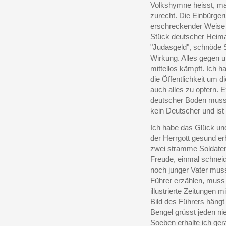
Volkshymne heisst, mac
zurecht. Die Einbürge
erschreckender Weise
Stück deutscher Heima
"Judasgeld", schnöde S
Wirkung. Alles gegen un
mittellos kämpft. Ich 
die Öffentlichkeit um d
auch alles zu opfern. 
deutscher Boden muss v
kein Deutscher und ist
Ich habe das Glück un
der Herrgott gesund e
zwei stramme Soldate
Freude, einmal schneid
noch junger Vater mus
Führer erzählen, muss 
illustrierte Zeitungen 
Bild des Führers hängt
Bengel grüsst jeden ni
Soeben erhalte ich ger