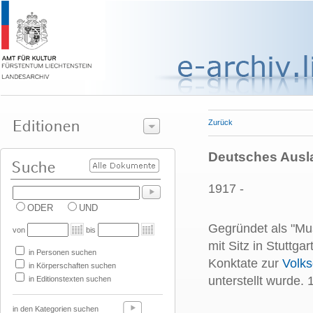
Zurück
Deutsches Ausla
1917 -
ODER
UND
Gegründet als "Mu
von
bis
mit Sitz in Stuttga
in Personen suchen
Konktate zur
Volks
in Körperschaften suchen
unterstellt wurde.
in Editionstexten suchen
in den Kategorien suchen