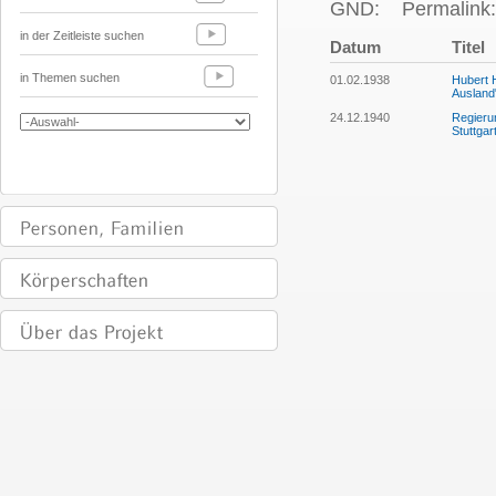
GND:
Permalink:
in der Zeitleiste suchen
Datum
Titel
in Themen suchen
01.02.1938
Hubert 
Ausland
24.12.1940
Regieru
Stuttgar