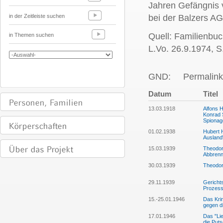
Jahren Gefängnis v
in der Zeitleiste suchen
bei der Balzers AG
Quell: Familienbuch
in Themen suchen
L.Vo. 26.9.1974, S.
GND:
Permalink
Datum
Titel
13.03.1918
Alfons H
Konrad S
Spionag
01.02.1938
Hubert 
Ausland
15.03.1939
Theodor
Abbrenn
30.03.1939
Theodor
29.11.1939
Gerichts
Prozess 
15.-25.01.1946
Das Kri
gegen d
17.01.1946
Das "Lie
die Puts