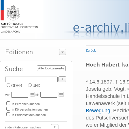
Zurück
Hoch Hubert, ka
* 14.6.1897, † 16.
ODER
UND
Josefa geb. Vogt. 
von
bis
Handelsschule in 
Lawenawerk (seit 
in Personen suchen
in Körperschaften suchen
Bewegung
, Bezir
in Editionstexten suchen
des Putschversuch
wo er Mitglied de
in den Kategorien suchen