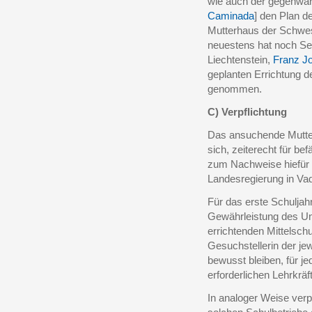
wie auch der gegenwärt
Caminada
] den Plan d
Mutterhaus der Schwes
neuestens hat noch Sei
Liechtenstein,
Franz Jo
geplanten Errichtung d
genommen.
C) Verpflichtung
Das ansuchende Mutter
sich, zeiterecht für be
zum Nachweise hiefür 
Landesregierung in Vad
Für das erste Schuljah
Gewährleistung des Unt
errichtenden Mittelschu
Gesuchstellerin der j
bewusst bleiben, für je
erforderlichen Lehrkräft
In analoger Weise verpf