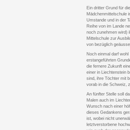
Ein dritter Grund für d
Mädchenmittelschule i
Umstande und in der T
Reihe von im Lande neu
noch zunehmen wird) ih
Mittelschule zur Ausb
von bezüglich geäuss
Noch einmal darf wohl
erstangeführten Grunde
die fernere Zukunft ei
einer in Liechtenstei
sind, ihre Töchter mi
vorab in die Schweiz, 
An fünfter Stelle soll
Malen auch im Liechten
Wunsch nach einer höh
dieses Gedankens gera
ist, wobei nicht unerw
letztverstorbene hoch