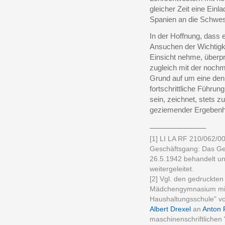
gleicher Zeit eine Ein
Spanien an die Schwes
In der Hoffnung, dass
Ansuchen der Wichtigke
Einsicht nehme, überp
zugleich mit der nochma
Grund auf um eine de
fortschrittliche Führun
sein, zeichnet, stets z
geziemender Ergebenh
______________
[1] LI LA RF 210/062/
Geschäftsgang: Das Ge
26.5.1942 behandelt u
weitergeleitet.
[2] Vgl. den gedruckten 
Mädchengymnasium mit 
Haushaltungsschule" vo
Albert Drexel
an
Anton 
maschinenschriftlichen "