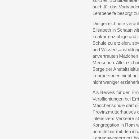
solchen Schulbetriebe 
auch für das Vorhanden
Lehrbehelfe besorgt zu
Die gezeichnete veran
Elisabeth in Schaan wir
konkurrenzfähige und a
Schule zu erzielen, sowo
und Wissensausbildung 
anvertrauten Mädchen 
Menschen. Allein schon
Sorge der Anstaltsleitu
Lehrpersonen nicht nu
nicht weniger erzieheri
Als Beweis für den Er
Verpflichtungen bei Err
Mädchenschule darf di
Provinzmutterhauses da
intensivem Verkehre st
Kongregation in Rom wi
unmittelbar mit den in
Lehrschwestern mit hö