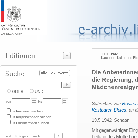
19.05.1942
Kategorie: Kultur und Bil
Die Anbeterinne
die Regierung, 
Mädchenrealgym
ODER
UND
von
bis
Schreiben von
Rosina
Kostbaren Blutes
, an 
in Personen suchen
in Körperschaften suchen
19.5.1942, Schaan
in Editionstexten suchen
Mit gegenwärtiger Einga
Leitung des Mutterhau
in den Kategorien suchen