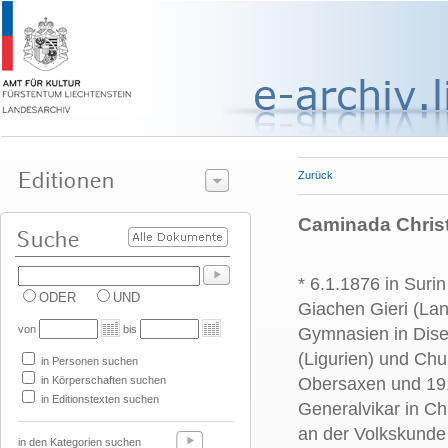
Zurück
Caminada Christ
* 6.1.1876 in Suri
ODER
UND
Giachen Gieri (La
von
bis
Gymnasien in Disen
(Ligurien) und Chu
in Personen suchen
in Körperschaften suchen
Obersaxen und 19
in Editionstexten suchen
Generalvikar in Ch
an der Volkskunde 
in den Kategorien suchen