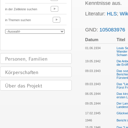
Kenntnisse aus.
in der Zeitleiste suchen
Literatur:
HLS
;
Wik
in Themen suchen
GND:
105083976
Datum
Titel
01.06.1934
Louis Se
Wander d
Schaan z
19.05.1942
Die Anb
die Erö
09.03.1943
Das sozi
Berichte
Fürsten
09.03.1943
Das "Lie
Fürst Fr
06.05.1944
Das kirc
ersten 
09.05.1944
Der Lan
Landest
17.02.1945
Glückwü
1946
Bericht
15.05.1946
Das "Lie