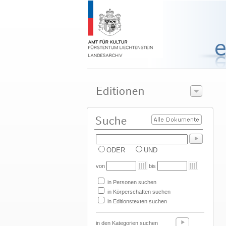
ODER
UND
von
bis
in Personen suchen
in Körperschaften suchen
in Editionstexten suchen
in den Kategorien suchen