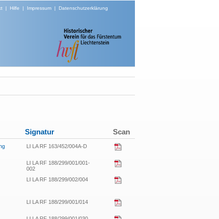
t
|
Hilfe
|
Impressum
|
Datenschutzerklärung
Signatur
Scan
ng
LI LA RF 163/452/004A-D
LI LA RF 188/299/001/001-
002
LI LA RF 188/299/002/004
LI LA RF 188/299/001/014
LI LA RF 188/299/001/030