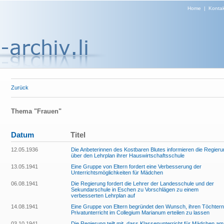
Home
|
Kontak
Zurück
Thema "Frauen"
Datum
Titel
12.05.1936
Die Anbeterinnen des Kostbaren Blutes informieren die Regieru
über den Lehrplan ihrer Hauswirtschaftsschule
13.05.1941
Eine Gruppe von Eltern fordert eine Verbesserung der
Unterrichtsmöglichkeiten für Mädchen
06.08.1941
Die Regierung fordert die Lehrer der Landesschule und der
Sekundarschule in Eschen zu Vorschlägen zu einem
verbesserten Lehrplan auf
14.08.1941
Eine Gruppe von Eltern begründet den Wunsch, ihren Töchtern
Privatunterricht im Collegium Marianum erteilen zu lassen
03.10.1941
Die Regierung teilt mit, dass Klassenunterricht für Mädchen am