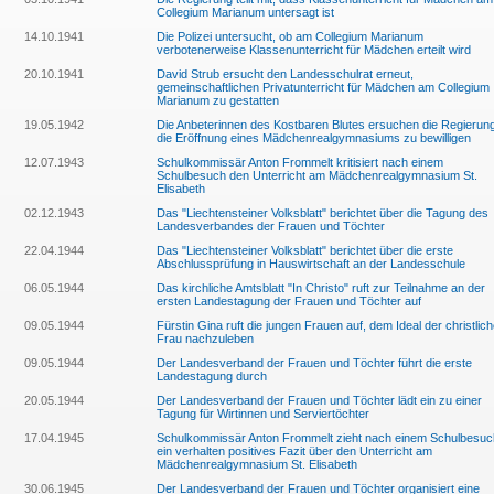
Collegium Marianum untersagt ist
14.10.1941
Die Polizei untersucht, ob am Collegium Marianum
verbotenerweise Klassenunterricht für Mädchen erteilt wird
20.10.1941
David Strub ersucht den Landesschulrat erneut,
gemeinschaftlichen Privatunterricht für Mädchen am Collegium
Marianum zu gestatten
19.05.1942
Die Anbeterinnen des Kostbaren Blutes ersuchen die Regierung
die Eröffnung eines Mädchenrealgymnasiums zu bewilligen
12.07.1943
Schulkommissär Anton Frommelt kritisiert nach einem
Schulbesuch den Unterricht am Mädchenrealgymnasium St.
Elisabeth
02.12.1943
Das "Liechtensteiner Volksblatt" berichtet über die Tagung des
Landesverbandes der Frauen und Töchter
22.04.1944
Das "Liechtensteiner Volksblatt" berichtet über die erste
Abschlussprüfung in Hauswirtschaft an der Landesschule
06.05.1944
Das kirchliche Amtsblatt "In Christo" ruft zur Teilnahme an der
ersten Landestagung der Frauen und Töchter auf
09.05.1944
Fürstin Gina ruft die jungen Frauen auf, dem Ideal der christlic
Frau nachzuleben
09.05.1944
Der Landesverband der Frauen und Töchter führt die erste
Landestagung durch
20.05.1944
Der Landesverband der Frauen und Töchter lädt ein zu einer
Tagung für Wirtinnen und Serviertöchter
17.04.1945
Schulkommissär Anton Frommelt zieht nach einem Schulbesuc
ein verhalten positives Fazit über den Unterricht am
Mädchenrealgymnasium St. Elisabeth
30.06.1945
Der Landesverband der Frauen und Töchter organisiert eine