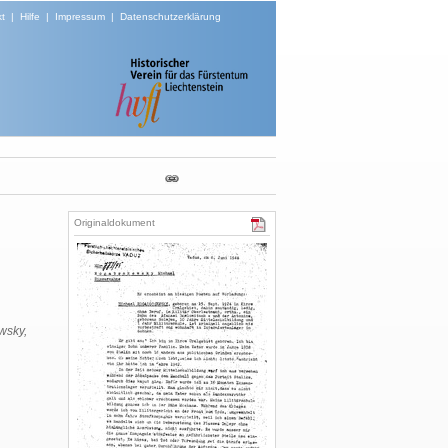
t
|
Hilfe
|
Impressum
|
Datenschutzerklärung
Originaldokument
wsky,