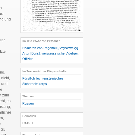
in
asi
ung und
erer
Im Text erwähnte Personen
Holmston von Regenau [Smysłowsky]
tzte
Artur [Boris], weissrussischer Adeliger,
Offizier
Im Text erwähnte Körperschaften
ing.
 nicht,
Fürstlich liechtensteinisches
t und
Sicherheitskorps
er
nt zum
Themen
ehl, es
Russen
üstung,
rlicher
Permalink
en,
D41511
e
r 25