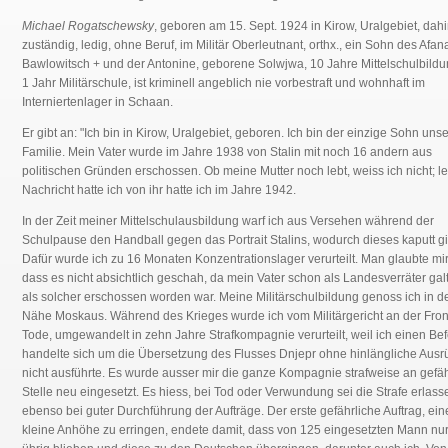
Michael Rogatschewsky
, geboren am 15. Sept. 1924 in Kirow, Uralgebiet, dah
zuständig, ledig, ohne Beruf, im Militär Oberleutnant, orthx., ein Sohn des Afan
Bawlowitsch + und der Antonine, geborene Solwjwa, 10 Jahre Mittelschulbild
1 Jahr Militärschule, ist kriminell angeblich nie vorbestraft und wohnhaft im
Interniertenlager in Schaan.
Er gibt an: "Ich bin in Kirow, Uralgebiet, geboren. Ich bin der einzige Sohn uns
Familie. Mein Vater wurde im Jahre 1938 von Stalin mit noch 16 andern aus
politischen Gründen erschossen. Ob meine Mutter noch lebt, weiss ich nicht; le
Nachricht hatte ich von ihr hatte ich im Jahre 1942.
In der Zeit meiner Mittelschulausbildung warf ich aus Versehen während der
Schulpause den Handball gegen das Portrait Stalins, wodurch dieses kaputt g
Dafür wurde ich zu 16 Monaten Konzentrationslager verurteilt. Man glaubte mir
dass es nicht absichtlich geschah, da mein Vater schon als Landesverräter gal
als solcher erschossen worden war. Meine Militärschulbildung genoss ich in d
Nähe Moskaus. Während des Krieges wurde ich vom Militärgericht an der Fro
Tode, umgewandelt in zehn Jahre Strafkompagnie verurteilt, weil ich einen Bef
handelte sich um die Übersetzung des Flusses Dnjepr ohne hinlängliche Ausr
nicht ausführte. Es wurde ausser mir die ganze Kompagnie strafweise an gefäh
Stelle neu eingesetzt. Es hiess, bei Tod oder Verwundung sei die Strafe erlass
ebenso bei guter Durchführung der Aufträge. Der erste gefährliche Auftrag, ein
kleine Anhöhe zu erringen, endete damit, dass von 125 eingesetzten Mann nu