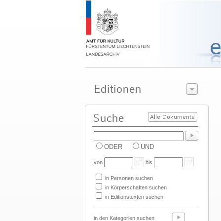
ODER
UND
von
bis
in Personen suchen
in Körperschaften suchen
in Editionstexten suchen
in den Kategorien suchen