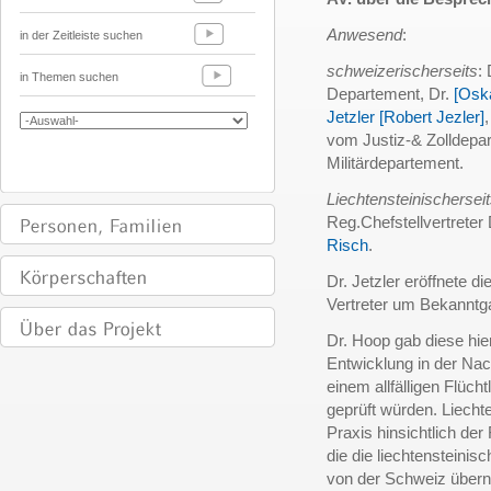
Anwesend
:
in der Zeitleiste suchen
schweizerischerseits
:
in Themen suchen
Departement, Dr.
[Osk
Jetzler [Robert Jezler]
vom Justiz-& Zolldepar
Militärdepartement.
Liechtensteinischersei
Reg.Chefstellvertreter
Risch
.
Dr. Jetzler eröffnete d
Vertreter um Bekanntg
Dr. Hoop gab diese hie
Entwicklung in der Nac
einem allfälligen Flüc
geprüft würden. Liecht
Praxis hinsichtlich der
die die liechtensteini
von der Schweiz über