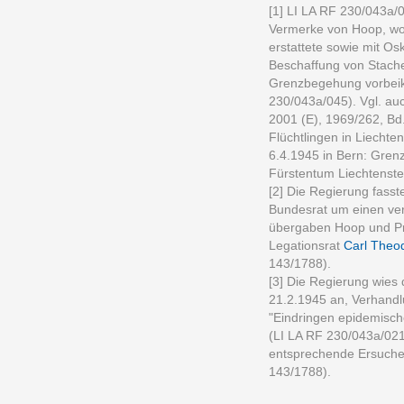
[1] LI LA RF 230/043a/
Vermerke von Hoop, wo
erstattete sowie mit Os
Beschaffung von Stach
Grenzbegehung vorbeik
230/043a/045). Vgl. au
2001 (E), 1969/262, Bd
Flüchtlingen in Liechte
6.4.1945 in Bern: Gren
Fürstentum Liechtenste
[2] Die Regierung fass
Bundesrat um einen ver
übergaben Hoop und P
Legationsrat
Carl Theod
143/1788).
[3] Die Regierung wies
21.2.1945 an, Verhandl
"Eindringen epidemisch
(LI LA RF 230/043a/021)
entsprechende Ersuche
143/1788).