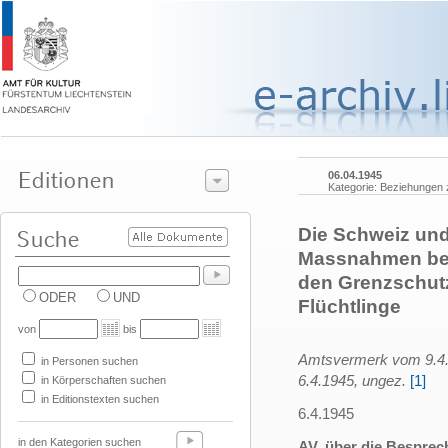
06.04.1945
Kategorie: Beziehungen
Die Schweiz und
Massnahmen betr
den Grenzschut
ODER
UND
Flüchtlinge
von
bis
Amtsvermerk vom 9.4.
in Personen suchen
6.4.1945, ungez.
[1]
in Körperschaften suchen
in Editionstexten suchen
6.4.1945
in den Kategorien suchen
AV. über die Besprech