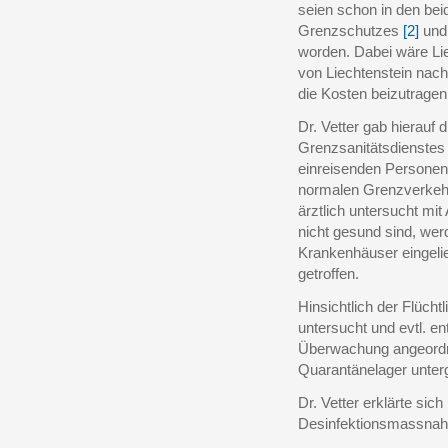
seien schon in den bei
Grenzschutzes
[2]
und
worden. Dabei wäre Lie
von Liechtenstein nac
die Kosten beizutragen
Dr. Vetter gab hierauf 
Grenzsanitätsdienstes 
einreisenden Personen u
normalen Grenzverkeh
ärztlich untersucht m
nicht gesund sind, werde
Krankenhäuser eingelie
getroffen.
Hinsichtlich der Flüchtl
untersucht und evtl. en
Überwachung angeordne
Quarantänelager unter
Dr. Vetter erklärte sic
Desinfektionsmassnah