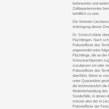
befürworten und weiterh
Zolldepartementes bere
behilflich zu sein.
Die Vertreter Liechten
Anbringung dieses Dra
Dr. Schürch klärte übe
Flüchtlingen. Nach sch
Polizeioffizier des Ter
angewendet wäre folge
Flüchtlinge, die an d
Grenzwachtposten zugef
zuzulassen sei oder n
Polizeioffizier des Te
überführt. Wenn er vo
unter Quarantäne gestell
die letztinstanzlich di
Weiterbehandlung des 
Sonderfälle, in denen 
müsste also der in Liec
Polizeioffizier der Fes