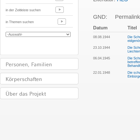
in der Zeitleiste suchen
GND:
Permalink
in Themen suchen
Datum
Titel
08.08.1944
Die Schw
eidgenö
23.10.1944
Die Schw
Liechten
06.04.1945
Die Sch
betreff
Behandl
22.01.1948
Die sch
Einbürg