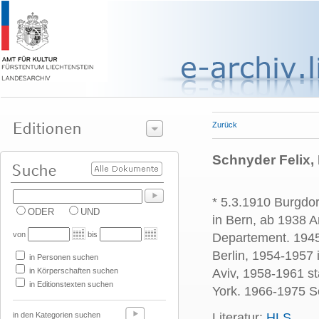
Zurück
Schnyder Felix, 
* 5.3.1910 Burgdor
ODER
UND
in Bern, ab 1938 A
von
bis
Departement. 1945
Berlin, 1954-1957
in Personen suchen
in Körperschaften suchen
Aviv, 1958-1961 s
in Editionstexten suchen
York.
1966-1975 Sc
in den Kategorien suchen
Literatur:
HLS