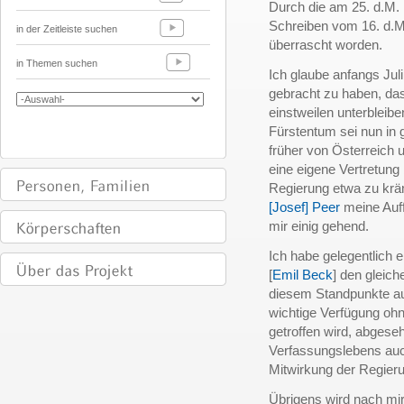
Durch die am 25. d.M.
Schreiben vom 16. d.M
in der Zeitleiste suchen
überrascht worden.
in Themen suchen
Ich glaube anfangs Jul
gebracht zu haben, da
einstweilen unterbleib
Fürstentum sei nun in 
früher von Österreich 
eine eigene Vertretung 
Regierung etwa zu krän
[Josef] Peer
meine Auff
mir einig gehend.
Ich habe gelegentlich
[
Emil Beck
] den gleic
diesem Standpunkte au
wichtige Verfügung ohn
getroffen wird, abges
Verfassungslebens auc
Mitwirkung der Regieru
Übrigens wird nach mir