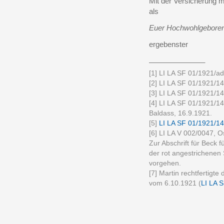
Mit der Versicherung 
als
Euer Hochwohlgebore
ergebenster
______________
[1] LI LA SF 01/1921/ad
[2] LI LA SF 01/1921/14
[3] LI LA SF 01/1921/14
[4] LI LA SF 01/1921/14
Baldass, 16.9.1921.
[5]
LI LA SF 01/1921/14
[6] LI LA V 002/0047, O
Zur Abschrift für Beck f
der rot angestrichenen S
vorgehen.
[7] Martin rechtfertigt
vom 6.10.1921 (
LI LA 