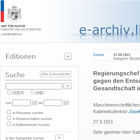
Zurück
27.09.1921
Kategorie: Bezie
Regierungschef 
gegen den Entsc
Gesandtschaft 
ODER
UND
von
bis
Maschinenschriftliche
Kabinettsdirektor
Josef
in Personen suchen
in Körperschaften suchen
27.9.1921
in Editionstexten suchen
Sehr geehrter Herr Kabi
in den Kategorien suchen