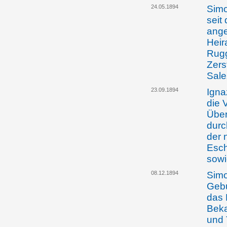
24.05.1894
Simo
seit
ange
Heir
Rugg
Zers
Sale
23.09.1894
Igna
die 
Über
durc
der 
Esch
sowi
08.12.1894
Simo
Gebu
das 
Beka
und 