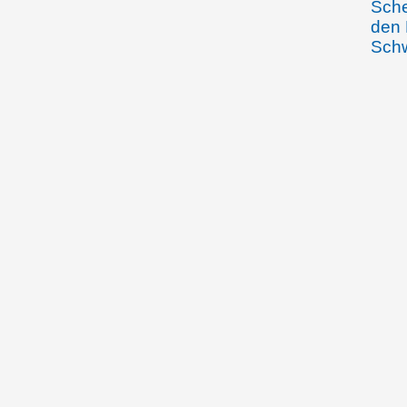
Sche
den 
Schw
Geld
den 
Rugg
Rhei
o.D. (ca. Anfang
Jako
Januar 1895)
Rück
schw
Eröf
Heir
13.01.1895
Simo
Kauf
das 
Öhri
25.07.1896
Igna
sein
die 