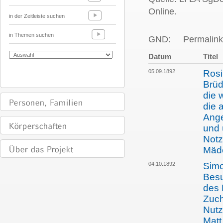
Online.
in der Zeitleiste suchen
in Themen suchen
GND:
Permalink
Datum
Titel
05.09.1892
Rosi
Brüd
die 
die 
Ange
und 
Notz
Mäd
04.10.1892
Simo
Besu
des 
Zuch
Nutz
Matt