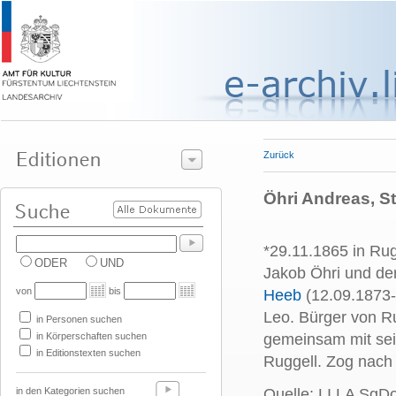
Zurück
Öhri Andreas, St
*29.11.1865 in Ru
ODER
UND
Jakob Öhri und de
von
bis
Heeb
(12.09.1873-
Leo. Bürger von R
in Personen suchen
in Körperschaften suchen
gemeinsam mit se
in Editionstexten suchen
Ruggell. Zog nach
in den Kategorien suchen
Quelle: LI LA SgD