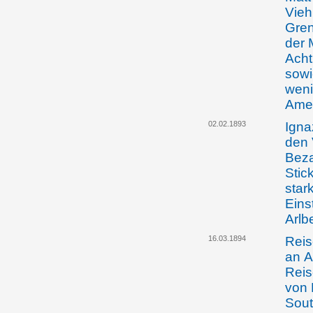
Vieh
Gren
der 
Acht
sowi
weni
Ame
02.02.1893
Igna
den 
Beza
Stic
star
Eins
Arlb
16.03.1894
Reis
an A
Reis
von 
Sou