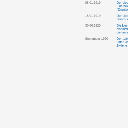
08.01.1919
Der Liec
Einführ
(Eingab
15.01.1919
Der Liec
Stimm- u
30.06.1920
Die Liec
einheim
die unv
September 1920
Der „Lie
unter Ve
Zivilehe