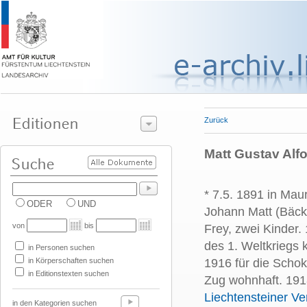
Zurück
Matt Gustav Alf
* 7.5. 1891 in Mau
ODER
UND
Johann Matt (Bäcke
von
bis
Frey, zwei Kinder
des 1. Weltkriegs k
in Personen suchen
in Körperschaften suchen
1916 für die Schok
in Editionstexten suchen
Zug wohnhaft. 191
Liechtensteiner Ve
in den Kategorien suchen