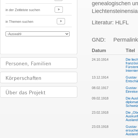
genealogischen un
in der Zeitleiste suchen
Liechtensteinensia
Literatur: HLFL
in Themen suchen
GND:
Permalink
Datum
Titel
24.10.1914
Die liec
französi
Fürsten
Internie
13.12.1914
Gustav 
Entschäd
08.02.1917
Gustav M
Einreise
09.02.1918
Die Aus
diplomat
Schwei
23.02.1918
Die „Ob
Auskunft
Ausland
23.03.1918
Gustav 
ersuchen
Ausland