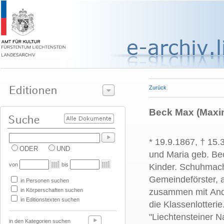
Zurück
Beck Max (Maxim
* 19.9.1867, † 15.
ODER
UND
und Maria geb. Be
von
bis
Kinder. Schuhmache
Gemeindeförster, 
in Personen suchen
in Körperschaften suchen
zusammen mit Andr
in Editionstexten suchen
die Klassenlotteri
"Liechtensteiner N
in den Kategorien suchen