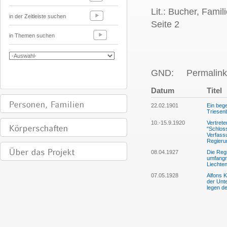
Lit.:
Bucher, Famil
in der Zeitleiste suchen
Seite 2
in Themen suchen
GND:
Permalink
Datum
Titel
22.02.1901
Ein bege
Triesen
10.-15.9.1920
Vertrete
"Schlos
Verfass
Regieru
08.04.1927
Die Regi
umfangre
Liechten
07.05.1928
Alfons 
der Unt
legen d