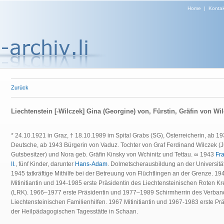
Home
|
Kontak
Zurück
Liechtenstein [-Wilczek] Gina (Georgine) von, Fürstin, Gräfin von Wi
* 24.10.1921 in Graz, † 18.10.1989 im Spital Grabs (SG), Österreicherin, ab 1
Deutsche, ab 1943 Bürgerin von Vaduz. Tochter von Graf Ferdinand Wilczek (Ju
Gutsbesitzer) und Nora geb. Gräfin Kinsky von Wchinitz und Tettau. ∞ 1943
Fr
II.
, fünf Kinder, darunter
Hans-Adam
. Dolmetscherausbildung an der Universitä
1945 tatkräftige Mithilfe bei der Betreuung von Flüchtlingen an der Grenze. 19
Mitinitiantin und 194-1985 erste Präsidentin des Liechtensteinischen Roten K
(LRK). 1966–1977 erste Präsidentin und 1977–1989 Schirmherrin des Verban
Liechtensteinischen Familienhilfen. 1967 Mitinitiantin und 1967-1983 erste Pr
der Heilpädagogischen Tagesstätte in Schaan.