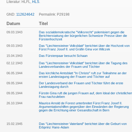
Literatur: HLFL,
HLS
.
GND:
112624642
Permalink: P29198
Datum
Titel
09.03.1943
Das sozialdemokratische "Volksrecht" polemisiert gegen die
Berichterstattung der bürgerlichen Schweizer Presse über die
Fürstenhochzeit
09.03.1943
Das "Liechtensteiner Volksblatt" berichtet über die Hochzeit von
Fürst Franz Josef II. und Gräfin Gina von Wilczek
15.04.1943
Das Fürstenpaar besucht Schaan
02.12.1943
Das "Liechtensteiner Volksblatt" berichtet über die Tagung des
Landesverbandes der Frauen und Töchter
06.05.1944
Das kirchliche Amtsblatt "In Christo" ruft zur Teilnahme an der
ersten Landestagung der Frauen und Töchter auf
09.05.1944
Der Landesverband der Frauen und Töchter führt die erste
Landestagung durch
09.05.1944
Fürstin Gina ruft die jungen Frauen auf, dem Ideal der christliche
Frau nachzuleben
26.10.1944
Maurice Arnold de Forest unterbreitet Fürst Franz Josef II.
Argumentationshilfen gegenüber den Einwänden der Regierung
gegen die Errichtung einer Gesandtschaft in Bern
15.02.1945
Das "Liechtensteiner Vaterland" berichtet über die Geburt von
Erbprinz Hans-Adam