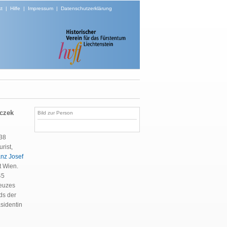
t
|
Hilfe
|
Impressum
|
Datenschutzerklärung
lczek
Bild zur Person
938
rist,
anz Josef
t Wien.
45
reuzes
ds der
äsidentin