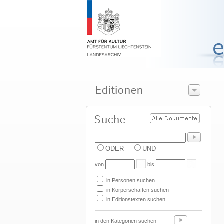
ODER
UND
von
bis
in Personen suchen
in Körperschaften suchen
in Editionstexten suchen
in den Kategorien suchen