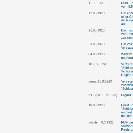
11.05.1920
Prinz E
vom 9.5
12.05.1920
Die Anhä
einer Gr
die Reg
aus
21.05.1920
Die mas
von Pri
zusam
23.05.1920
Die Volk
Vertrau
04.08.1920
Wilhelm 
und vert
10.-15.9.1920
Vertrete
"Schlos
Verfass
Regieru
verm. 15.9.1920
Vertrete
zusätzl
"Schlos
o.D. (ca. 16.9.1920)
Ergänzu
18.09.1920
Fürst Jo
"Schlos
und tei
mit, der
vor dem 8.3.1921
FBP-Lan
Volksab
Regieru