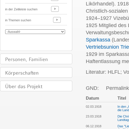
Likörhandel). 191
in der Zeitleiste suchen
Christlich-sozialen
1924–1927 Vizebü
in Themen suchen
1925 Mitglied des
Verwaltungsbeschw
Sparkassa
(Landes
Vertriebsunion Tri
1929 im Sparkassap
Haftentlassung meh
Literatur: HLFL; V
GND:
Permalink
Datum
Titel
02.03.1918
In den „
die Land
23.03.1918
Die Chri
Landtag
06.12.1918
Das "Lie