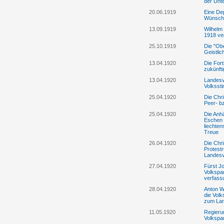
der Unt
20.06.1919
Eine Dep
Wünsche
13.09.1919
Wilhelm
1918 v
25.10.1919
Die "Obe
Geistlic
13.04.1920
Die Fort
zukünft
13.04.1920
Landesve
Volksst
25.04.1920
Die Chri
Peer- b
25.04.1920
Die Anhä
Eschen 
liechte
Treue
26.04.1920
Die Chri
Protestr
Landesv
27.04.1920
Fürst Jo
Volkspar
verfass
28.04.1920
Anton Wa
die Volk
zum La
11.05.1920
Regierun
Volkspa