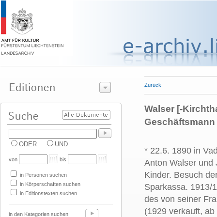
Zurück
Walser [-Kircht
Geschäftsmann
ODER
UND
* 22.6. 1890 in Va
von
bis
Anton Walser und J
Kinder. Besuch de
in Personen suchen
in Körperschaften suchen
Sparkassa. 1913/14
in Editionstexten suchen
des von seiner Fra
(1929 verkauft, a
in den Kategorien suchen