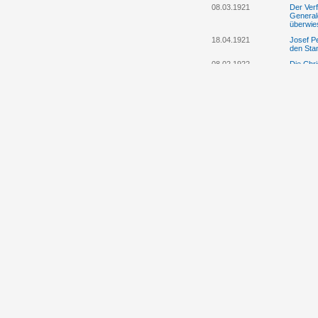
08.03.1921
Der Ver
General
überwie
18.04.1921
Josef P
den Sta
08.02.1922
Die Chri
Februar
26.02.1922
Kabinett
Bestell
06.06.1922
Der Lan
10.08.1922
Der Lan
der poli
14.10.1922
Die "Ob
Rechens
26.05.1923
Der Lan
01.02.1926
Die Abg
Marxer 
01.02.1926
Die Abg
die Abg
Regieru
20.02.1926
Die Chri
Parteip
21.04.1926
Regierun
Martin, 
22.04.1926
Das Vora
staatlic