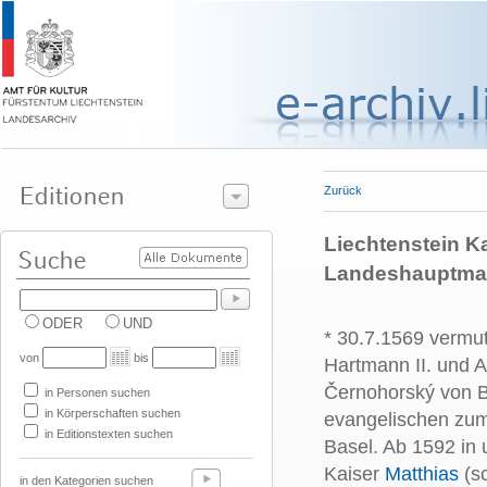
Zurück
Liechtenstein Kar
Landeshauptma
ODER
UND
* 30.7.1569 vermut
von
bis
Hartmann II. und 
Černohorský von B
in Personen suchen
in Körperschaften suchen
evangelischen zum
in Editionstexten suchen
Basel. Ab 1592 in 
Kaiser
Matthias
(sc
in den Kategorien suchen