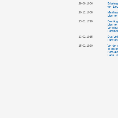
29.06.1606
Erbeini
von Liec
20.12.1608
Matthia
Liechte
23.01.1719
Bestätig
Liechte
Verleih
Ferdina
13.02.1915
Das Volk
Fürsten
15.02.1920
Vor dem
Tschech
Bern di
Paris u