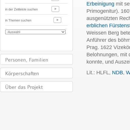
Erbeinigung
mit se
in der Zeitleiste suchen
Primogenitur). 160
ausgenützten Rech
in Themen suchen
erblichen Fürstens
Weissen Berg betei
Anführer des böhmi
Prag. 1622 Vizekön
Belohnungen, mit d
konnte, und Auszei
Lit.: HLFL,
NDB
,
W