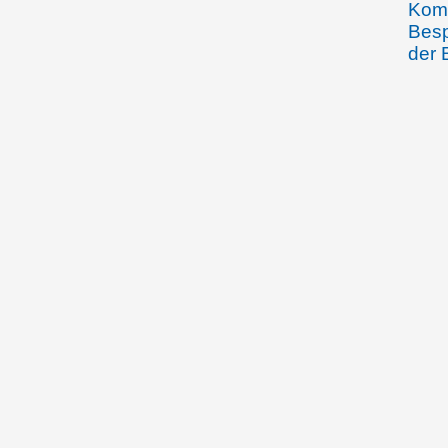
Komm
Besp
der 
26.01.-17.02.1939
Die 
sich
Staa
22.12.1939
Mart
Regi
Gewä
Liec
18.02.1943
Die 
ersu
Erla
Verl
11.02.1944
Die 
Inte
Rud
03.05.1944
Die 