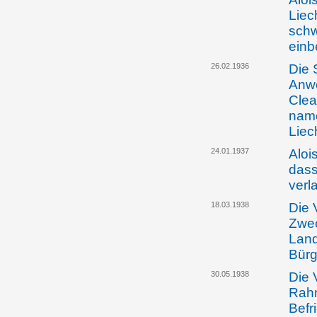
Liec
schw
einb
26.02.1936
Die 
Anwe
Clea
name
Liec
24.01.1937
Aloi
dass
verl
18.03.1938
Die 
Zwec
Land
Bürg
30.05.1938
Die 
Rahm
Befr