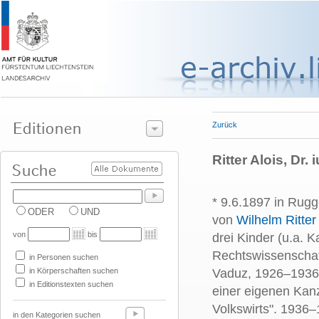
Zurück
Ritter Alois, Dr
* 9.6.1897 in Rugg
ODER
UND
von
Wilhelm Ritter
von
bis
drei Kinder (u.a. 
Rechtswissenschaft
in Personen suchen
in Körperschaften suchen
Vaduz, 1926–1936
in Editionstexten suchen
einer eigenen Kan
Volkswirts". 1936
in den Kategorien suchen