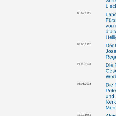
Sche
Liec
08.07.1927
Land
Fürs
von 
dipl
Heil
04.08.1928
Der 
Jose
Regi
21.09.1931
Die 
Gese
Werb
08.06.1933
Die 
Pete
und 
Kerk
Mona
17.11.1933
Aloi