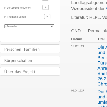
Landtagsabgeordne
in der Zeitleiste suchen
Vizepräsident der
Literatur: HLFL, V
in Themen suchen
GND:
Permalink
Datum
Titel
10.12.1921
Die 
und 
Beri
Fürs
Anre
Brie
26.2
Chro
08.04.1927
Die 
und 
umfa