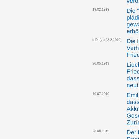
verö
19.02.1919
Die 
pläd
gewä
erh
o.D. (zu 28.2.1919)
Die 
Verh
Frie
20.05.1919
Liec
Frie
dass
neut
19.07.1919
Emil
dass
Akkr
Gesc
Zurü
28.08.1919
Der 