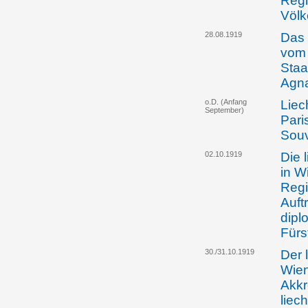
Regi
Völk
28.08.1919
Das 
vom 
Staa
Agna
o.D. (Anfang
Liec
September)
Pari
Souv
02.10.1919
Die 
in W
Regi
Auft
dipl
Fürs
30./31.10.1919
Der 
Wien
Akkr
liec