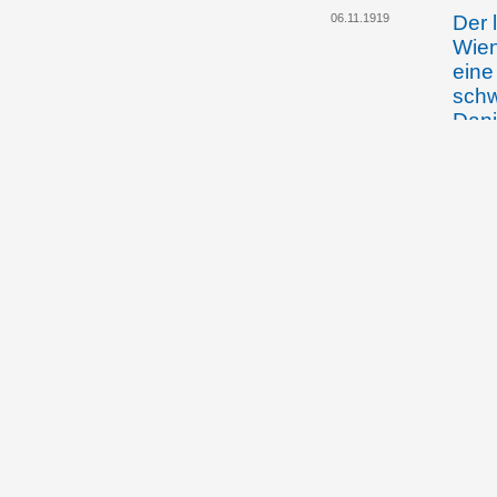
06.11.1919
Der 
Wien
eine
schw
Dani
liec
Inte
insb
Sch
1920
Matt
Bemü
Heil
Paps
kön
23./24.1.1920
Vert
Liec
Mögl
Post
und 