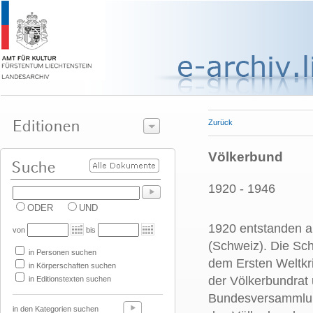
Zurück
Völkerbund
1920 - 1946
ODER
UND
1920 entstanden al
von
bis
(Schweiz). Die Sc
in Personen suchen
dem Ersten Weltkr
in Körperschaften suchen
der Völkerbundrat 
in Editionstexten suchen
Bundesversammlung
in den Kategorien suchen