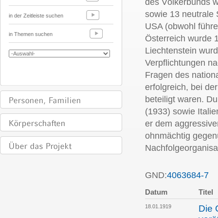
des Völkerbunds w
sowie 13 neutrale 
in der Zeitleiste suchen
USA (obwohl führen
in Themen suchen
Österreich wurde 
Liechtenstein wurd
Verpflichtungen n
Fragen des nationa
erfolgreich, bei d
beteiligt waren. D
(1933) sowie Itali
er dem aggressive
ohnmächtig gegenü
Nachfolgeorganisa
GND:
4063684-7
P
Datum
Titel
18.01.1919
Die 