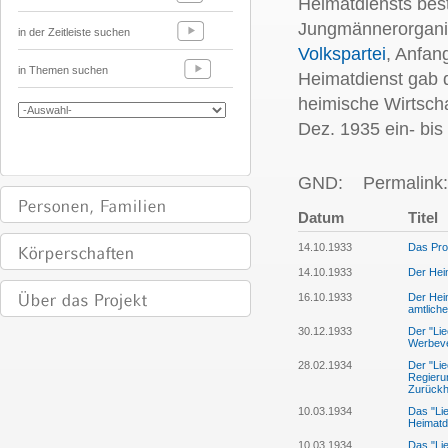
Heimatdiensts best
Jungmännerorganis
in der Zeitleiste suchen
Volkspartei
, Anfan
in Themen suchen
Heimatdienst gab d
heimische Wirtscha
Dez. 1935 ein- bis
GND:
Permalink:
Datum
Titel
14.10.1933
Das Pro
14.10.1933
Der Heim
16.10.1933
Der Heim
amtlich
30.12.1933
Der "Lie
Werbeve
28.02.1934
Der "Lie
Regieru
Zurückh
10.03.1934
Das "Lie
Heimatd
10.03.1934
Das "Lie