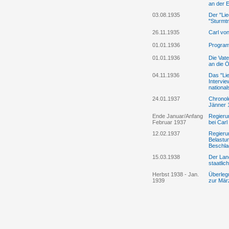
an der E
03.08.1935
Der "Lie
"Sturmt
26.11.1935
Carl von
01.01.1936
Program
01.01.1936
Die Vate
an die Ö
04.11.1936
Das "Lie
Intervi
national
24.01.1937
Chronolo
Jänner 
Ende Januar/Anfang
Regierun
Februar 1937
bei Car
12.02.1937
Regierun
Belastun
Beschla
15.03.1938
Der Land
staatlic
Herbst 1938 - Jan.
Überleg
1939
zur Mär