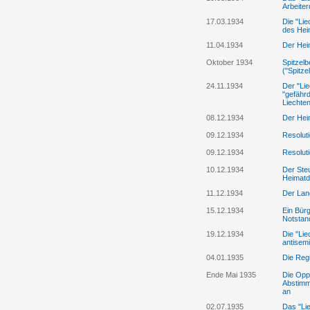
Arbeiter
17.03.1934
Die "Li
des Hei
11.04.1934
Der Heim
Oktober 1934
Spitzelb
("Spitze
24.11.1934
Der "Lie
"gefährd
Liechten
08.12.1934
Der Hei
09.12.1934
Resolut
09.12.1934
Resolut
10.12.1934
Der Ste
Heimatd
11.12.1934
Der Land
15.12.1934
Ein Bürg
Notstan
19.12.1934
Die "Li
antisemi
04.01.1935
Die Reg
Ende Mai 1935
Die Oppo
Abstimm
an
02.07.1935
Das "Lie