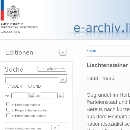
Zurück
Liechtensteiner
1933 - 1936
ODER
UND
Gegründet im Herb
von
bis
Parteienstaat und 
in Personen suchen
Bereits nach kurze
in Körperschaften suchen
aus dem Heimatdie
in Editionstexten suchen
nationalsozialisti
in den Kategorien suchen