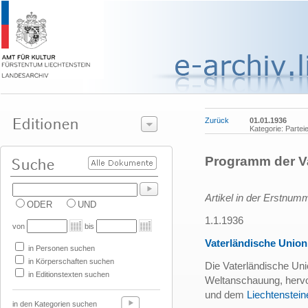
Zurück
01.01.1936
Kategorie: Parte
Programm der V
Artikel in der Erstnum
ODER
UND
1.1.1936
von
bis
Vaterländische Union
in Personen suchen
in Körperschaften suchen
Die Vaterländische Uni
in Editionstexten suchen
Weltanschauung, herv
und dem
Liechtenstein
in den Kategorien suchen