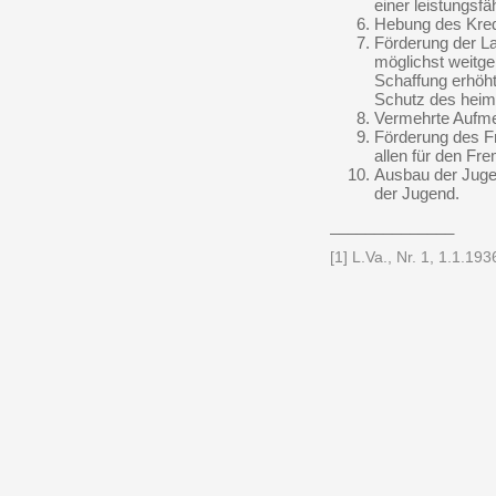
einer leistungsfä
Hebung des Kredi
Förderung der La
möglichst weitg
Schaffung erhöht
Schutz des hei
Vermehrte Aufme
Förderung des F
allen für den F
Ausbau der Jugen
der Jugend.
______________
[1] L.Va., Nr. 1, 1.1.193