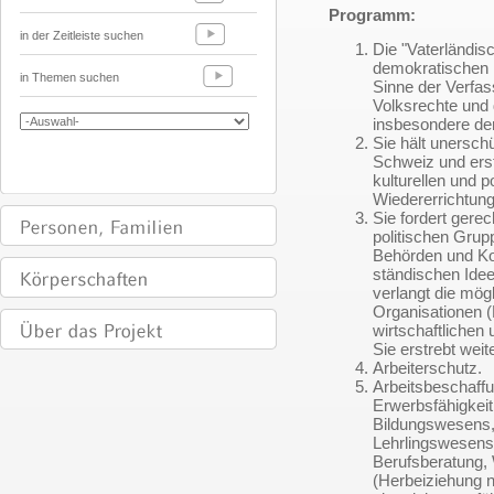
Programm:
in der Zeitleiste suchen
Die "Vaterländis
demokratischen 
in Themen suchen
Sinne der Verfass
Volksrechte und 
insbesondere der
Sie hält unerschü
Schweiz und erstr
kulturellen und 
Wiedererrichtung
Sie fordert gerec
politischen Grupp
Behörden und Ko
ständischen Idee
verlangt die mög
Organisationen (
wirtschaftlichen 
Sie erstrebt weite
Arbeiterschutz.
Arbeitsbeschaffu
Erwerbsfähigkeit
Bildungswesens,
Lehrlingswesens
Berufsberatung, W
(Herbeiziehung n