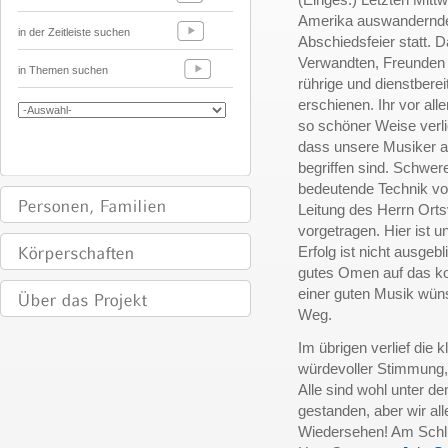
Amerika auswandernd
in der Zeitleiste suchen
Abschiedsfeier statt. 
Verwandten, Freunden 
in Themen suchen
rührige und dienstber
erschienen. Ihr vor all
so schöner Weise verli
dass unsere Musiker a
begriffen sind. Schwe
bedeutende Technik vo
Leitung des Herrn Ort
vorgetragen. Hier ist 
Erfolg ist nicht ausgeb
gutes Omen auf das ko
einer guten Musik wüns
Weg.
Im übrigen verlief die 
würdevoller Stimmung,
Alle sind wohl unter 
gestanden, aber wir all
Wiedersehen! Am Schlu