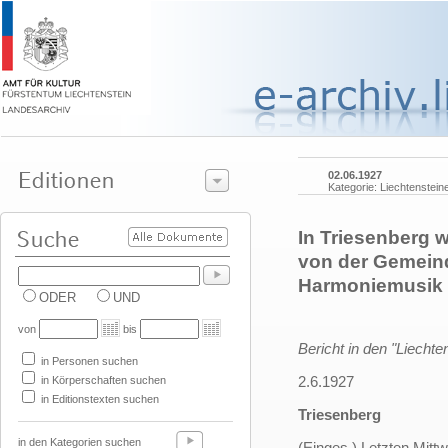
02.06.1927
Kategorie: Liechtenstein
In Triesenberg 
von der Gemeind
Harmoniemusik f
ODER
UND
von
bis
Bericht in den "Liechte
in Personen suchen
2.6.1927
in Körperschaften suchen
in Editionstexten suchen
Triesenberg
in den Kategorien suchen
(Einges.) Letzten Mitt