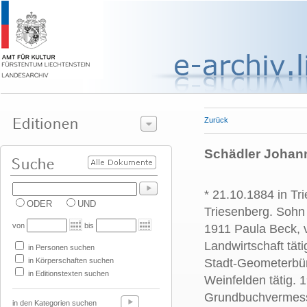
Zurück
Schädler Johan
* 21.10.1884 in Tr
ODER
UND
Triesenberg. Sohn
von
bis
1911 Paula Beck, v
Landwirtschaft tä
in Personen suchen
in Körperschaften suchen
Stadt-Geometerbür
in Editionstexten suchen
Weinfelden tätig.
Grundbuchvermessu
in den Kategorien suchen