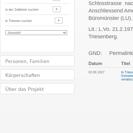
Schlosstrasse nac
in der Zeitleiste suchen
Anschliessend Ame
Büromünster (LU).
in Themen suchen
Lit.: L.Vo. 21.2.19
Triesenberg.
GND:
Permalink
Datum
Titel
02.06.1927
In Trie
Gemeind
verabsc