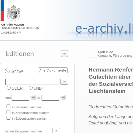
April 1922
Kategorie: Fürsorge un
Hermann Renfer 
Gutachten über 
der Sozialversi
ODER
UND
Liechtenstein
von
bis
Gedrucktes Gutachten
in Personen suchen
in Körperschaften suchen
Aufgrund der Länge de
in Editionstexten suchen
Datei anghängt und nich
______________
in den Kategorien suchen