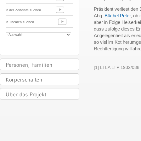
Präsident verliest den
in der Zeitleiste suchen
Abg.
Büchel Peter
, ob
aber in Folge Heiserkei
in Themen suchen
dass zufolge dieses E
Angelegenheit als erle
so viel im Kot herumge
Rechtfertigung willfahre
______________
[1] LI LA LTP 1932/038 