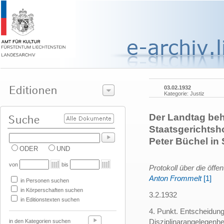
03.02.1932
Kategorie: Justiz
Der Landtag beh
Staatsgerichtsh
Peter Büchel i
ODER
UND
von
bis
Protokoll über die öffe
Anton Frommelt
[1]
in Personen suchen
in Körperschaften suchen
3.2.1932
in Editionstexten suchen
4. Punkt. Entscheidun
Disziplinarangelegenh
in den Kategorien suchen