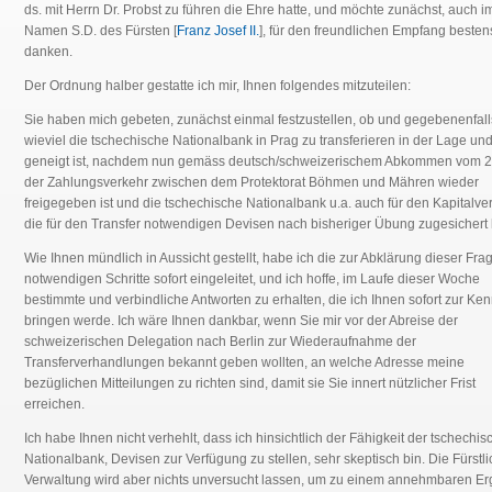
ds. mit Herrn Dr. Probst zu führen die Ehre hatte, und möchte zunächst, auch i
Namen S.D. des Fürsten [
Franz Josef II.
], für den freundlichen Empfang besten
danken.
Der Ordnung halber gestatte ich mir, Ihnen folgendes mitzuteilen:
Sie haben mich gebeten, zunächst einmal festzustellen, ob und gegebenenfall
wieviel die tschechische Nationalbank in Prag zu transferieren in der Lage un
geneigt ist, nachdem nun gemäss deutsch/schweizerischem Abkommen vom 27
der Zahlungsverkehr zwischen dem Protektorat Böhmen und Mähren wieder
freigegeben ist und die tschechische Nationalbank u.a. auch für den Kapitalve
die für den Transfer notwendigen Devisen nach bisheriger Übung zugesichert 
Wie Ihnen mündlich in Aussicht gestellt, habe ich die zur Abklärung dieser Fra
notwendigen Schritte sofort eingeleitet, und ich hoffe, im Laufe dieser Woche
bestimmte und verbindliche Antworten zu erhalten, die ich Ihnen sofort zur Ken
bringen werde. Ich wäre Ihnen dankbar, wenn Sie mir vor der Abreise der
schweizerischen Delegation nach Berlin zur Wiederaufnahme der
Transferverhandlungen bekannt geben wollten, an welche Adresse meine
bezüglichen Mitteilungen zu richten sind, damit sie Sie innert nützlicher Frist
erreichen.
Ich habe Ihnen nicht verhehlt, dass ich hinsichtlich der Fähigkeit der tschechi
Nationalbank, Devisen zur Verfügung zu stellen, sehr skeptisch bin. Die Fürstl
Verwaltung wird aber nichts unversucht lassen, um zu einem annehmbaren Er