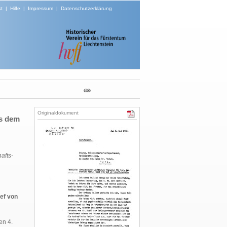
t
|
Hilfe
|
Impressum
|
Datenschutzerklärung
Originaldokument
us dem
afts-
sef von
en 4.