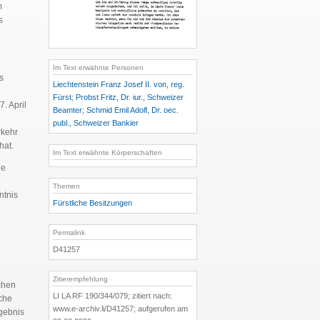
m
s
Im Text erwähnte Personen
s
Liechtenstein Franz Josef II. von, reg.
d
Fürst
;
Probst Fritz, Dr. iur., Schweizer
. April
Beamter
;
Schmid Emil Adolf, Dr. oec.
publ., Schweizer Bankier
rkehr
hat.
Im Text erwähnte Körperschaften
ge
Themen
ntnis
Fürstliche Besitzungen
Permalink
D41257
Zitierempfehlung
schen
LI LA RF 190/344/079; zitiert nach:
iche
www.e-archiv.li/D41257; aufgerufen am
gebnis