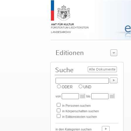
ODER
UND
von
bis
in Personen suchen
in Körperschaften suchen
in Editionstexten suchen
in den Kategorien suchen