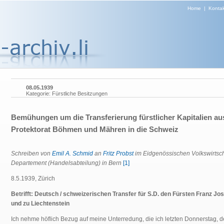
Home
|
Kontak
08.05.1939
Kategorie: Fürstliche Besitzungen
Bemühungen um die Transferierung fürstlicher Kapitalien a
Protektorat Böhmen und Mähren in die Schweiz
Schreiben von
Emil A. Schmid
an
Fritz Probst
im Eidgenössischen Volkswirtsch
Departement (Handelsabteilung) in Bern
[1]
8.5.1939, Zürich
Betrifft: Deutsch / schweizerischen Transfer für S.D. den Fürsten Franz Jo
und zu Liechtenstein
Ich nehme höflich Bezug auf meine Unterredung, die ich letzten Donnerstag, d