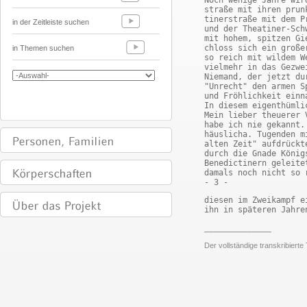
Noch wenige Jahre wir
straße mit ihren prun
tinerstraße mit dem P
in der Zeitleiste suchen
und der Theatiner-Sch
mit hohem, spitzen Gi
chloss sich ein große
in Themen suchen
so reich mit wildem W
vielmehr in das Gezwe
Niemand, der jetzt du
"Unrecht" den armen S
und Fröhlichkeit einn
In diesem eigenthümli
Mein lieber theuerer 
habe ich nie gekannt.
häuslicha. Tugenden m
alten Zeit" aufdrückt
durch die Gnade König
Benedictinern geleite
damals noch nicht so 
- 3 -
diesen im Zweikampf e
ihn in späteren Jahre
______________
Der vollständige transkribiert