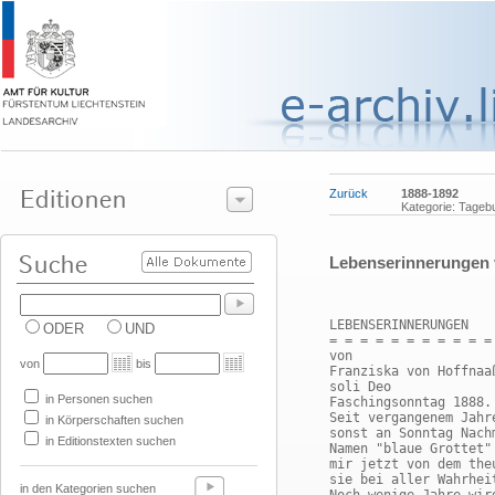
Zurück
1888-1892
Kategorie: Tage
Lebenserinnerungen 
LEBENSERINNERUNGEN 
ODER
UND
= = = = = = = = = = =
von 
von
bis
Franziska von Hoffnaa
soli Deo 
in Personen suchen
Faschingsonntag 1888.
Seit vergangenem Jahr
in Körperschaften suchen
sonst an Sonntag Nach
in Editionstexten suchen
Namen "blaue Grottet"
mir jetzt von dem the
sie bei aller Wahrhei
in den Kategorien suchen