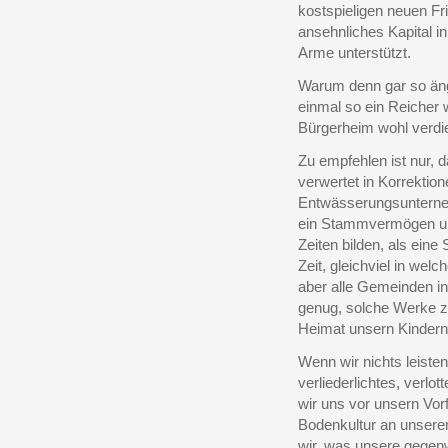
kostspieligen neuen Fr
ansehnliches Kapital i
Arme unterstützt.
Warum denn gar so ängs
einmal so ein Reicher w
Bürgerheim wohl verdie
Zu empfehlen ist nur,
verwertet in Korrektion
Entwässerungsunterneh
ein Stammvermögen und 
Zeiten bilden, als eine
Zeit, gleichviel in we
aber alle Gemeinden in
genug, solche Werke z
Heimat unsern Kindern 
Wenn wir nichts leisten
verliederlichtes, ver
wir uns vor unsern Vorf
Bodenkultur an unserer
wir, was unsere gegen