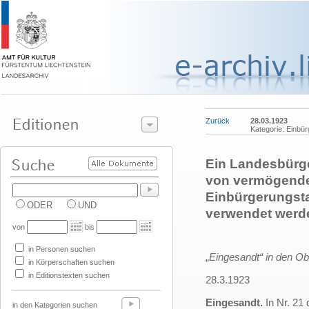
Zurück
28.03.1923
Kategorie: Einbü
Ein Landesbürge
von vermögende
Einbürgerungstax
ODER
UND
verwendet werde
von
bis
in Personen suchen
„
Eingesandt“ in den Ob
in Körperschaften suchen
in Editionstexten suchen
28.3.1923
Eingesandt.
In Nr. 21 
in den Kategorien suchen