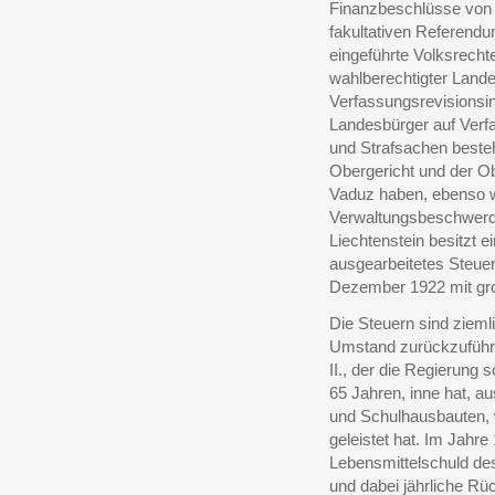
Finanzbeschlüsse von 
fakultativen Referendu
eingeführte Volksrecht
wahlberechtigter Land
Verfassungsrevisionsin
Landesbürger auf Verfas
und Strafsachen besteh
Obergericht und der Obe
Vaduz haben, ebenso w
Verwaltungsbeschwerd
Liechtenstein besitzt
ausgearbeitetes Steue
Dezember 1922 mit gr
Die Steuern sind zieml
Umstand zurückzuführe
II., der die Regierung
65 Jahren, inne hat, au
und Schulhausbauten, 
geleistet hat. Im Jahre
Lebensmittelschuld de
und dabei jährliche R