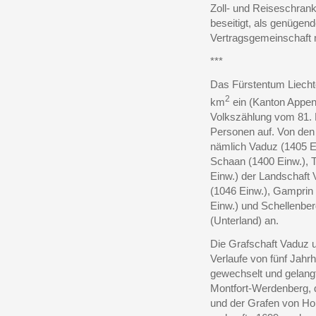
Zoll- und Reiseschran
beseitigt, als genügen
Vertragsgemeinschaft 
***
Das Fürstentum Liecht
2
km
ein (Kanton Appen
Volkszählung vom 81.
Personen auf. Von de
nämlich Vaduz (1405 Ei
Schaan (1400 Einw.), T
Einw.) der Landschaft 
(1046 Einw.), Gamprin 
Einw.) und Schellenber
(Unterland) an.
Die Grafschaft Vaduz 
Verlaufe von fünf Jahr
gewechselt und gelang
Montfort-Werdenberg, d
und der Grafen von H