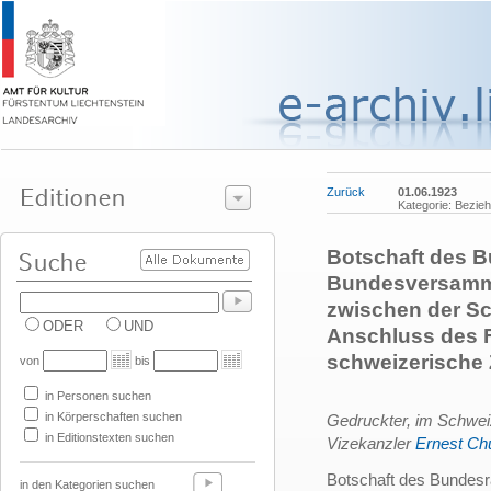
Zurück
01.06.1923
Kategorie: Bezie
Botschaft des B
Bundesversamml
zwischen der Sc
ODER
UND
Anschluss des F
schweizerische 
von
bis
in Personen suchen
in Körperschaften suchen
Gedruckter, im Schweiz
in Editionstexten suchen
Vizekanzler
Ernest Ch
Botschaft des Bundesr
in den Kategorien suchen