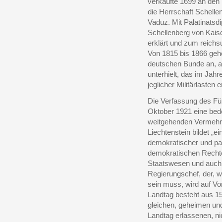
verkaufte 1699 an den
die Herrschaft Schelle
Vaduz. Mit Palatinatsd
Schellenberg von Kais
erklärt und zum reichs
Von 1815 bis 1866 geh
deutschen Bunde an, al
unterhielt, das im Jahr
jeglicher Militärlasten 
Die Verfassung des Für
Oktober 1921 eine bed
weitgehenden Vermehru
Liechtenstein bildet „e
demokratischer und par
demokratischen Rechte
Staatswesen und auch 
Regierungschef, der, wi
sein muss, wird auf V
Landtag besteht aus 15
gleichen, geheimen un
Landtag erlassenen, nic