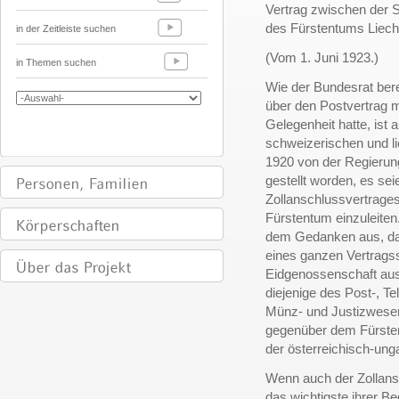
Vertrag zwischen der 
des Fürstentums Liecht
in der Zeitleiste suchen
(Vom 1. Juni 1923.)
in Themen suchen
Wie der Bundesrat bere
über den Postvertrag m
Gelegenheit hatte, ist
schweizerischen und li
1920 von der Regierun
gestellt worden, es s
Zollanschlussvertrag
Fürstentum einzuleiten
dem Gedanken aus, das
eines ganzen Vertragss
Eidgenossenschaft aus
diejenige des Post-, 
Münz- und Justizwesen
gegenüber dem Fürsten
der österreichisch-un
Wenn auch der Zollansc
das wichtigste ihrer B