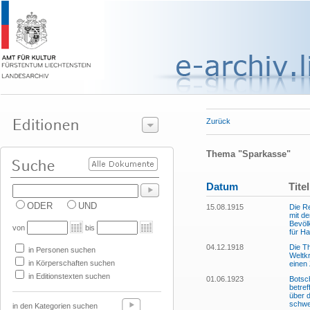
Zurück
Thema "Sparkasse"
Datum
Titel
ODER
UND
15.08.1915
Die R
mit de
Bevöl
von
bis
für H
04.12.1918
Die T
in Personen suchen
Weltkr
in Körperschaften suchen
einen
in Editionstexten suchen
01.06.1923
Botsc
betre
über 
schwei
in den Kategorien suchen