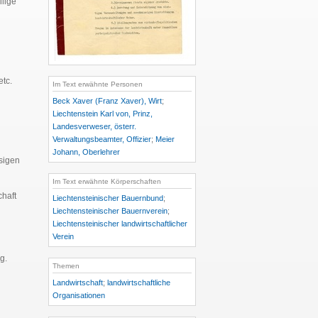
ilige
etc.
Im Text erwähnte Personen
Beck Xaver (Franz Xaver), Wirt
;
Liechtenstein Karl von, Prinz,
Landesverweser, österr.
Verwaltungsbeamter, Offizier
;
Meier
Johann, Oberlehrer
sigen
Im Text erwähnte Körperschaften
chaft
Liechtensteinischer Bauernbund
;
Liechtensteinischer Bauernverein
;
Liechtensteinischer landwirtschaftlicher
Verein
g.
Themen
Landwirtschaft
;
landwirtschaftliche
Organisationen