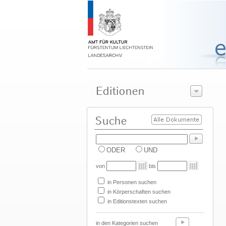
ODER
UND
von
bis
in Personen suchen
in Körperschaften suchen
in Editionstexten suchen
in den Kategorien suchen