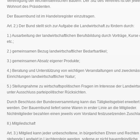
Vereinigung der liechtensteinischen Bauern. Der Sitz des Vereines ist der jewe
Wohnort des Präsidenten.
Der Bauernbund ist im Handelsregister einzutragen.
Art. 2.) Der Bund stellt sich zur Aufgabe die Landwirtschaft zu fördern durch:
1.) Ausarbeitung der landwirtschaftlichen Berufsbildung durch Vorträge, Kurse 
etc.;
2.) gemeinsamen Bezug landwirtschaftlicher Bedarfsartikel;
3.) gemeinsamen Absatz eigener Produkte;
4.) Beratung und Unterstützung von wichtigen Veranstaltungen und zweckmäs
Einrichtungen landwirtschaftlicher Natur;
5.) Stellungnahme zu wirtschaftspolitischen Fragen im Interesse der Landwirts
unter Ausschluss parteipolitischer Rücksichten.
Durch Beschluss der Bundesversammlung kann das Tätigkeitsgebiet erweitert
werden. Der Bauernbund liefert seine Waren in erster Linie an die Mitglieder.
Nichtmitglieder bezahlen einen jeweils vom Vorstand festzusetzenden Zuschla
II.)
Mitgliedschaft
Art. 3.) Mitglied kann jeder unbescholtene, in bürgerlichen Ehren und Rechten
stehende Landwirt in Liechtenstein werden, soferne er nicht bauernfeindliche