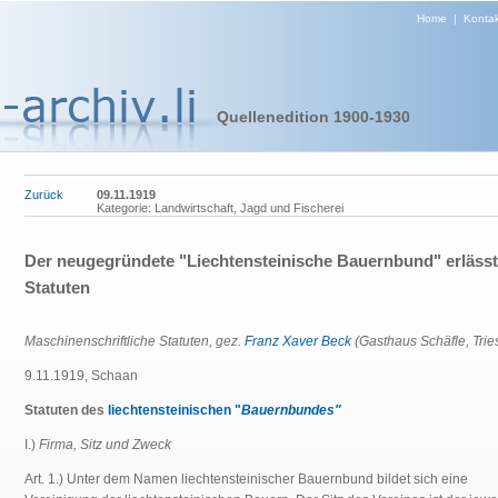
Home
|
Kontak
Quellenedition 1900-1930
Zurück
09.11.1919
Kategorie: Landwirtschaft, Jagd und Fischerei
Der neugegründete "Liechtensteinische Bauernbund" erlässt
Statuten
Maschinenschriftliche Statuten, gez.
Franz Xaver Beck
(Gasthaus Schäfle, Trie
9.11.1919, Schaan
Statuten des
liechtensteinischen "
Bauernbundes"
I.)
Firma, Sitz und Zweck
Art. 1.) Unter dem Namen liechtensteinischer Bauernbund bildet sich eine