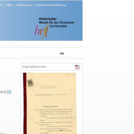
t
|
Hilfe
|
Impressum
|
Datenschutzerklärung
Originaldokument
sen)
[1]