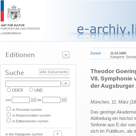
Zurück
11.03.1885
Kategorie: Sonsti
Theodor Goering
VII. Symphonie 
der Augsburger
ODER
UND
von
bis
München, 11. März [18
in Personen suchen
Das gestrige Akademie-
in Körperschaften suchen
Abtheilung ein höchst 
in Editionstexten suchen
Sinfonie aus E-dur von
sich im Publikum, als
in den Kategorien suchen