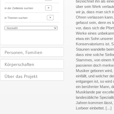
bezeichnet ihn als ein
über sein Werk verlaut
in der Zeitleiste suchen
wir ja, dass man sich 
Ohren verlassen kann
in Themen suchen
gefasst sein, denn es k
vor, dass sich die Pf
Werke eines unbekannt
etwa ein Sohn unserer
Konservatoriums ist. S
Staunen wandelte beim
dass eine solche Sinfo
Stammes, von einem M
passieren doch merkwü
Musiker geboren wird,
einfällt, und welcher d
entgangen ist, so wird
ein berühmter Mann, d
Musiklande par excelle
landesübliche Speziali
Jahren kommen lässt, b
Lorbeer einbettet. […]