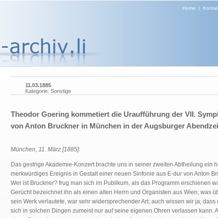
Home
|
Kontak
11.03.1885
Kategorie: Sonstige
Theodor Goering kommetiert die Uraufführung der VII. Symp
von Anton Bruckner in München in der Augsburger Abendzei
München, 11. März [1885]
Das gestrige Akademie-Konzert brachte uns in seiner zweiten Abtheilung ein h
merkwürdiges Ereignis in Gestalt einer neuen Sinfonie aus E-dur von Anton Br
Wer ist Bruckner? frug man sich im Publikum, als das Programm erschienen w
Gerücht bezeichnet ihn als einen alten Herrn und Organisten aus Wien; was ü
sein Werk verlautete, war sehr widersprechender Art; auch wissen wir ja, dass
sich in solchen Dingen zumeist nur auf seine eigenen Ohren verlassen kann. A