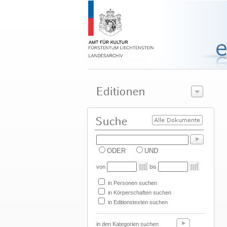
ODER
UND
von
bis
in Personen suchen
in Körperschaften suchen
in Editionstexten suchen
in den Kategorien suchen