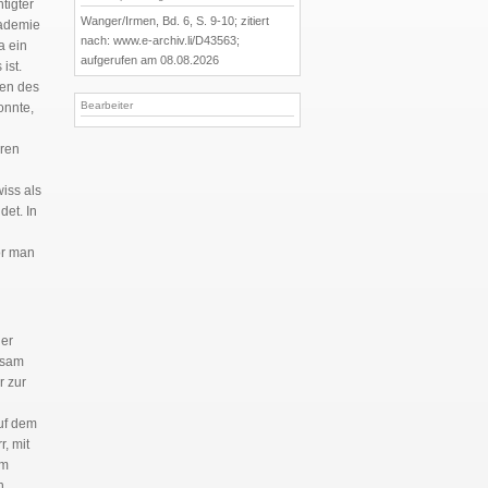
tigter
Wanger/Irmen, Bd. 6, S. 9-10; zitiert
kademie
nach: www.e-archiv.li/D43563;
a ein
aufgerufen am 08.08.2026
ist.
ren des
Bearbeiter
onnte,
oren
iss als
det. In
or man
ner
ksam
r zur
auf dem
r, mit
em
n