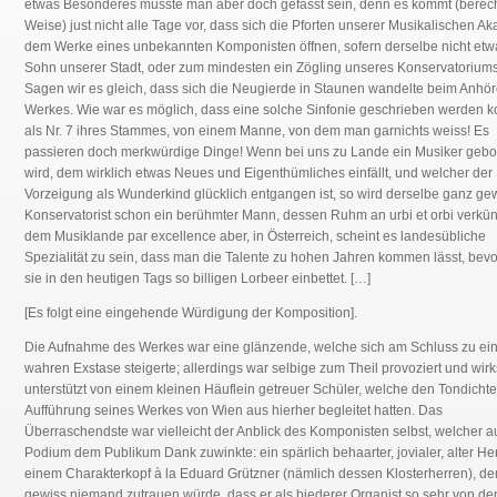
etwas Besonderes musste man aber doch gefasst sein, denn es kommt (berech
Weise) just nicht alle Tage vor, dass sich die Pforten unserer Musikalischen A
dem Werke eines unbekannten Komponisten öffnen, sofern derselbe nicht etw
Sohn unserer Stadt, oder zum mindesten ein Zögling unseres Konservatoriums 
Sagen wir es gleich, dass sich die Neugierde in Staunen wandelte beim Anhö
Werkes. Wie war es möglich, dass eine solche Sinfonie geschrieben werden k
als Nr. 7 ihres Stammes, von einem Manne, von dem man garnichts weiss! Es
passieren doch merkwürdige Dinge! Wenn bei uns zu Lande ein Musiker geb
wird, dem wirklich etwas Neues und Eigenthümliches einfällt, und welcher der
Vorzeigung als Wunderkind glücklich entgangen ist, so wird derselbe ganz gew
Konservatorist schon ein berühmter Mann, dessen Ruhm an urbi et orbi verkün
dem Musiklande par excellence aber, in Österreich, scheint es landesübliche
Spezialität zu sein, dass man die Talente zu hohen Jahren kommen lässt, bev
sie in den heutigen Tags so billigen Lorbeer einbettet. […]
[Es folgt eine eingehende Würdigung der Komposition].
Die Aufnahme des Werkes war eine glänzende, welche sich am Schluss zu ei
wahren Exstase steigerte; allerdings war selbige zum Theil provoziert und wir
unterstützt von einem kleinen Häuflein getreuer Schüler, welche den Tondichte
Aufführung seines Werkes von Wien aus hierher begleitet hatten. Das
Überraschendste war vielleicht der Anblick des Komponisten selbst, welcher 
Podium dem Publikum Dank zuwinkte: ein spärlich behaarter, jovialer, alter Her
einem Charakterkopf à la Eduard Grützner (nämlich dessen Klosterherren), d
gewiss niemand zutrauen würde, dass er als biederer Organist so sehr von de