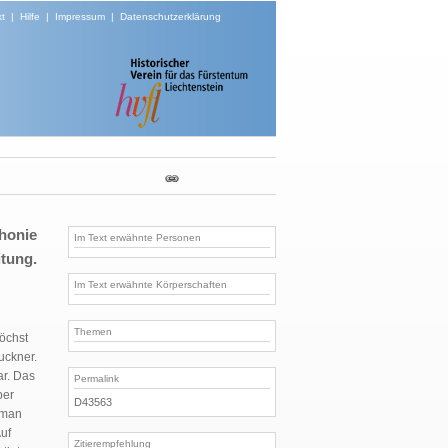
t
|
Hilfe
|
Impressum
|
Datenschutzerklärung
honie
Im Text erwähnte Personen
tung.
Im Text erwähnte Körperschaften
Themen
öchst
uckner.
ar. Das
Permalink
ber
D43563
 man
uf
Zitierempfehlung