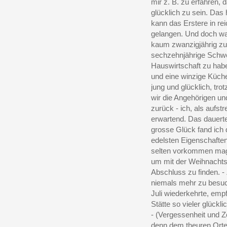
mir z. B. zu erfahren, 
glücklich zu sein. Da
kann das Erstere in r
gelangen. Und doch war
kaum zwanzigjährig zu 
sechzehnjährige Schwe
Hauswirtschaft zu habe
und eine winzige Küche
jung und glücklich, tro
wir die Angehörigen un
zurück - ich, als aufst
erwartend. Das dauerte
grosse Glück fand ich d
edelsten Eigenschaften 
selten vorkommen mag. 
um mit der Weihnachts
Abschluss zu finden. -
niemals mehr zu besuc
Juli wiederkehrte, emp
Stätte so vieler glückl
- (Vergessenheit und Ze
denn dem theuren Orte,