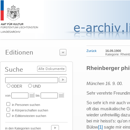
Zurück
16.09.1900
Kategorie: Rhein
Rheinberger phil
München 16. 9. 00.
ODER
UND
Sehr verehrte Freundin
von
bis
So sehr ich mir auch v
in Personen suchen
oft das musikalische G
in Körperschaften suchen
wieder unfreiwillig dazu
in Editionstexten suchen
bei mir heisst's: qu'on 
Bülow
[1]
sagte mir eins
in den Kategorien suchen