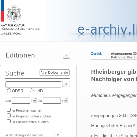
Zurück
eingegangen 30
Kategorie: Briefe 
Rheinberger gibt
Nachfolger von H
ODER
UND
München, eingegangen
von
bis
in Personen suchen
/eingegangen 30.5.188
in Körperschaften suchen
in Editionstexten suchen
Hochgeehrter Freund!
(„Er“ dictirt, „sie“ schrei
in den Kategorien suchen