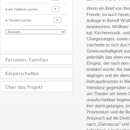
Wenn ein Brief von Ih
in der Zeitleiste suchen
Freude, so auch heute, a
Anfrage in Betreff W/ül
in Themen suchen
beantworten. W/üllner/ 
kgl. Kirchenmusik, und
Chorgesanges, sowie di
zeichnete er sich durc
Gewissenhaftigkeit aus
jedenfalls das eben er
Ehrgeiz, der nach dem T
erwidert wurde. Als se
abgingen und der damal
Hofcapellmeister in Wie
Intendanz gegenüber u
am Theater um einen C
unaufschiebbar beginne
ihm damit gelungen, im
Provisorium und die Be
Anspruch auf die Direk
nach „Damascus“ und g