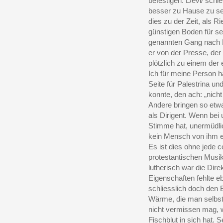
befestigen. L/evi/ schi
besser zu Hause zu s
dies zu der Zeit, als R
günstigen Boden für se
genannten Gang nach Da
er von der Presse, der
plötzlich zu einem der
Ich für meine Person h
Seite für Palestrina u
konnte, den ach: „nich
Andere bringen so etw
als Dirigent. Wenn bei
Stimme hat, unermüdlich
kein Mensch von ihm ent
Es ist dies ohne jede 
protestantischen Musi
lutherisch war die Dire
Eigenschaften fehlte e
schliesslich doch den
Wärme, die man selbst
nicht vermissen mag, 
Fischblut in sich hat.