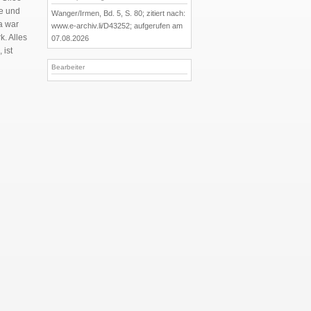
te und
Wanger/Irmen, Bd. 5, S. 80; zitiert nach:
a war
www.e-archiv.li/D43252; aufgerufen am
k. Alles
07.08.2026
 ist
Bearbeiter