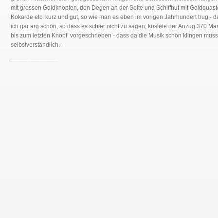
mit grossen Goldknöpfen, den Degen an der Seite und Schiffhut mit Goldquas
Kokarde etc. kurz und gut, so wie man es eben im vorigen Jahrhundert trug,- d
ich gar arg schön, so dass es schier nicht zu sagen; kostete der Anzug 370 Mar
bis zum letzten Knopf vorgeschrieben - dass da die Musik schön klingen muss,
selbstverständlich. -
______________