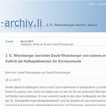
Home
|
Kontak
J. G. Rheinberger-Archiv, Vaduz
Zurück
08.12.1877
Kategorie: Briefe an Bruder David Rheinberger
J. G. Rheinberger berichtet David Rheinberger von seinem e
Auftritt als Hofkapellmeister für Kirchenmusik
Brief von Josef Rheinberger an David Rheinberger:
[8.12.1877]
Heute (Mariä Empfängnis) traf es mich zum erstenmale in Galauniform zu amti
Damit Du weisst, wie schön ich dabei war, so will ich Dir ein getreulich Bild de
mit Worten abconterfeien. Es war nemlich heute in der alten Hofkapelle der R
der St. "Georgiritterordensfestgottesdienst“ und da dirigirte ich das Hochamt im
grünen Frack mit reich goldgesticktem Kragen und Schössen, weissem langen