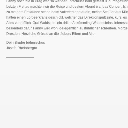
Fanny noch nie in Prag war, so war der Entschluss bald gefasst u. durchgeführt
Letzten Freitag machten wir die Reise und gestern Abend war das Concert. Ic
zu meinem Erstaunen schon beim Auftreten applaudirt, meine Schüler aus M
hatten einen Lorbeerkranz geschickt, welcher das Direktionspult zirte, kurz, es
Alles vortrefflich. Graf Waldstein, ein dritter Abkömmling Wallensteins, interessi
besonders dafür. Fanny wird wohl gelegentlich ausführlicher schreiben. Morg
Dresden. Herzliche Grüsse an die l/ieben/ Eltern und Alle.
Dein Bruder böhmisches
Josefa Rheinbergra
______________