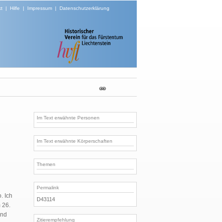
t
|
Hilfe
|
Impressum
|
Datenschutzerklärung
Im Text erwähnte Personen
Im Text erwähnte Körperschaften
Themen
Permalink
. Ich
D43114
 26.
und
Zitierempfehlung