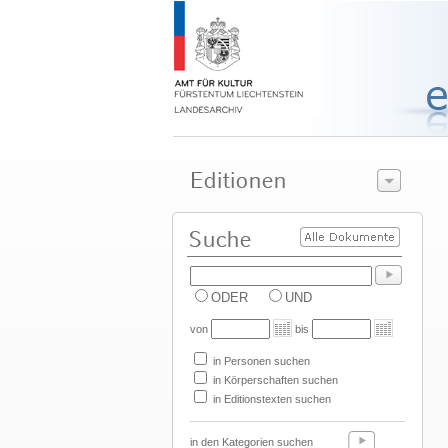
ODER
UND
von
bis
in Personen suchen
in Körperschaften suchen
in Editionstexten suchen
in den Kategorien suchen