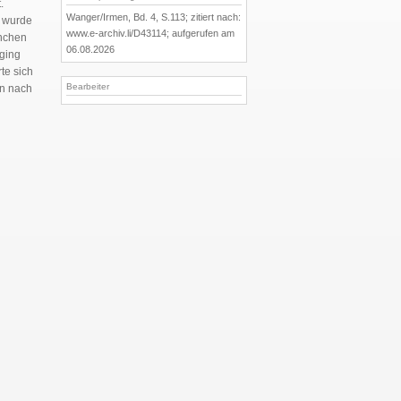
.
Wanger/Irmen, Bd. 4, S.113; zitiert nach:
h wurde
www.e-archiv.li/D43114; aufgerufen am
ünchen
06.08.2026
 ging
rte sich
Bearbeiter
en nach