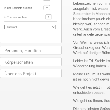
Lebenszeichen von mir
in der Zeitleiste suchen
ausgefallen ist, wissen
September in Mannhei
in Themen suchen
Kapellmeister (auch ei
hiesige war) schrieb m
Werk. Auch vom Dresde
unterhandele gegenwärt
Von Weimar weiss ich a
Grossherzog den Wunsc
Werk auf dortiger Bühn
Leider ist Frl. Stehle 
Wiederholung haben. -
Meine Frau muss wahrs
ist es noch nicht gewis
Wie geht es jetzt im r
entschieden besser.
Wie geht es Ihnen, the
Die herzlichsten Grüss