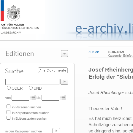
Zurück
10.06.1869
Kategorie: Brief
Josef Rheinberg
Erfolg der "Sie
ODER
UND
Josef Rheinberger schr
von
bis
in Personen suchen
Theuerster Vater!
in Körperschaften suchen
Es hat mich herzlichst 
in Editionstexten suchen
Schriftzüge zu sehen 
so dringend sind, so ei
in den Kategorien suchen