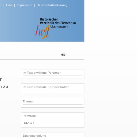
t
|
Hilfe
|
Impressum
|
Datenschutzerklärung
Im Text erwähnte Personen
r
n zu
Im Text erwähnte Körperschaften
Themen
Permalink
D42677
Zitierempfehlung