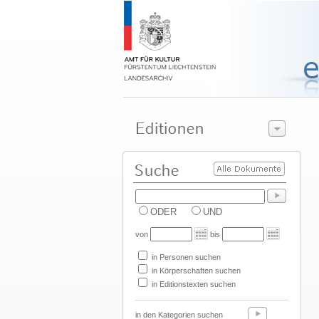
ODER
UND
von
bis
in Personen suchen
in Körperschaften suchen
in Editionstexten suchen
in den Kategorien suchen