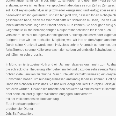
Schon längst nahm ich mir vor, Ihnen zu schreiben, und über Ihren Pepi Berich
erstatten, so wie ich es Ihnen versprochen habe, dass es von Zeit zu Zeit ges
soll. Gott sey es gedankt, er ist jetzt wieder kerngesund und kräftig; aber es ist 
bedenklich um ihn gestanden, und ich bin jetzt froh, dass ich Ihnen nicht gleich
geschrieben habe, denn die Wahrheit hätte ich schreiben müssen, und das w
Ihnen kummervolle Tage verursacht haben. Nun können Sie aber ganz ruhig s
Gegentheile zu rneinem vorjährigen Neujahresbericht kann ich Ihnen auch
versichern, dass er heuriges Jahr mit ganzer Aufrichtigkeit uns wieder zugethan
übrigens thun wir ihm auch alles Mögliche, was wir ihm an den Augen ansehe
Durch seine Krankheit wurde mein Holzstoss sehr in Anspruch genommen, un
fortwährende strenge Kälte verursacht demselben vollends die Schwindsucht; 
sein Zimmer sehr gross ist. -
In München ist jetzt eine Noth und ein Jammer, dass es kaum mehr zum Aushalt
die schreckliche Theuerung aller Lebensmittel und dazu der sehr strenge Wint
richten viele Familien zu Grunde. Man dürfte jetzt verhältnissmässig ein dreyf
Einkommen haben, um nur einigermassen anständig leben zu können. Gott be
Hätte ich nicht den Trost, dass Sie uns auf Georgi den Rest für Pepis Hierseyn
schicken würden, fürwahr! ich brächte den schweren Miethzins nicht zusamme
aber sehe ich Ihrer gütigen Willfährde entgegen, und verharre
mit der vollkommensten Hochachtung
Euer Hochwohlgeboren!
ergebenster Diener
Joh. Ev. Perstenfeld