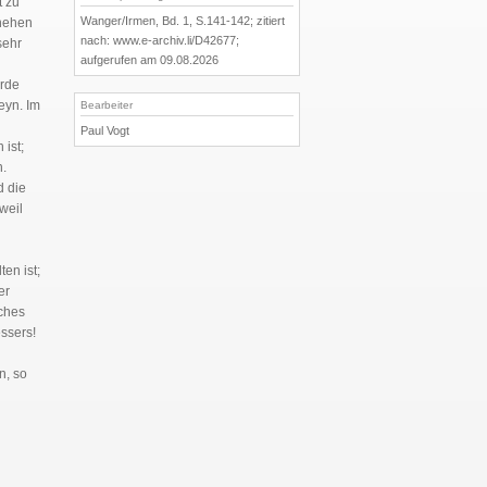
t zu
Wanger/Irmen, Bd. 1, S.141-142; zitiert
chehen
nach: www.e-archiv.li/D42677;
sehr
aufgerufen am 09.08.2026
ürde
eyn. Im
Bearbeiter
Paul Vogt
 ist;
n.
d die
weil
en ist;
er
aches
ssers!
n, so