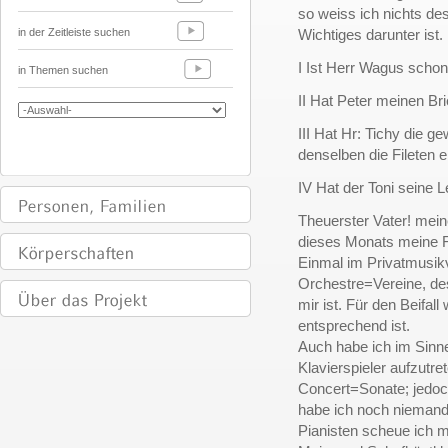
so weiss ich nichts de
in der Zeitleiste suchen
Wichtiges darunter ist.
I Ist Herr Wagus scho
in Themen suchen
II Hat Peter meinen Bri
III Hat Hr: Tichy die 
denselben die Fileten e
IV Hat der Toni seine L
Theuerster Vater! mei
dieses Monats meine F
Einmal im Privatmusik
Orchestre=Vereine, des
mir ist. Für den Beifall
entsprechend ist.
Auch habe ich im Sinne
Klavierspieler aufzutre
Concert=Sonate; jedoch
habe ich noch niemand
Pianisten scheue ich m