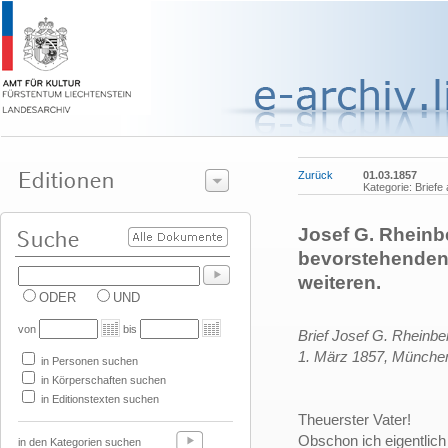
Zurück
01.03.1857
Kategorie: Brief
Josef G. Rheinbe
bevorstehenden
weiteren.
ODER
UND
von
bis
Brief Josef G. Rheinbe
1. März 1857,
Münche
in Personen suchen
in Körperschaften suchen
in Editionstexten suchen
Theuerster Vater!
Obschon ich eigentlich
in den Kategorien suchen