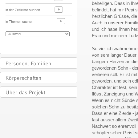
behelligen. Dass in Ih
befindet, hat mir Pepi 
in der Zeitleiste suchen
herzlichen Grüsse, die
in Themen suchen
Auch in unserer Familie
und ich habe Ihnen her
Frau und meinem Ludwi
So viel ich wahrnehme.
von sehr langer Dauer 
bangem Herzen an die 
gewordenen Sohn - denn
verlieren soll. Er ist
geworden, und sein edl
Charakter ist fest, se
flösst Zuneigung und 
Wenn es nicht Sünde w
solchen Sohn zu besit
Dass er eine Zierde - ja
fast ausser allem Zweif
Nachwelt so ehrenvoll 
schöpferischer Geist sc