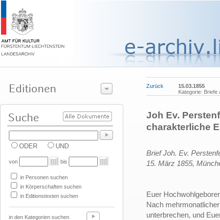
Zurück
15.03.1855
Kategorie: Brief
Joh Ev. Persten
charakterliche 
ODER
UND
Brief Joh. Ev. Persten
von
bis
15. März 1855, Münch
in Personen suchen
in Körperschaften suchen
Euer Hochwohlgeboren
in Editionstexten suchen
Nach mehrmonatlichern 
unterbrechen, und Eue
in den Kategorien suchen