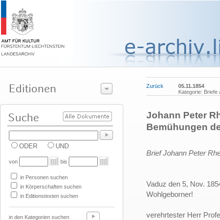
Zurück
05.11.1854
Kategorie: Briefe
Johann Peter Rh
Bemühungen des 
ODER
UND
Brief Johann Peter Rhe
von
bis
in Personen suchen
Vaduz den 5, Nov. 185
in Körperschaften suchen
Wohlgeborner!
in Editionstexten suchen
verehrtester Herr Prof
in den Kategorien suchen