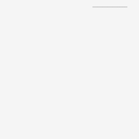
______________