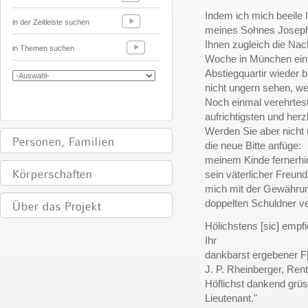
Indem ich mich beeile 
in der Zeitleiste suchen
meines Sohnes Joseph 
Ihnen zugleich die Nach
in Themen suchen
Woche in München eintr
Abstiegquartir wieder 
nicht ungern sehen, we
Noch einmal verehrtes
aufrichtigsten und her
Werden Sie aber nicht
die neue Bitte anfüge:
meinem Kinde fernerhin
sein väterlicher Freun
mich mit der Gewährun
doppelten Schuldner ve
Hölichstens [sic] empfi
Ihr
dankbarst ergebener F
J. P. Rheinberger, Ren
Höflichst dankend grü
Lieutenant."