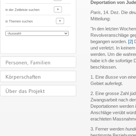
Deportation von Jud
in der Zeitleiste suchen
Paris
, 14. Dez. Die
deu
Mitteilung:
in Themen suchen
"In den letzten Wochen
Revolveranschläge ge
begangen worden.
[2]
D
und verletzt. In keinem
werden. Um die wahren 
habe ich die sofortig
beschlossen.
1. Eine
Busse
von
eine
Gebiet auferlegt.
2. Eine grosse Zahl jü
Zwangsarbeit nach d
Deportationen werden 
Anschläge verübt würd
erachteten Massnahm
3. Ferner werden
hunde
bestimmte Beziehungen