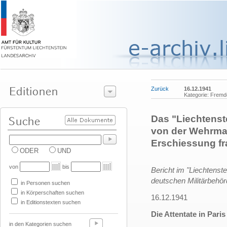
Zurück
16.12.1941
Kategorie: Fremde
Das "Liechtenste
von der Wehrma
Erschiessung f
ODER
UND
von
bis
Bericht im "Liechtenste
deutschen Militärbehö
in Personen suchen
in Körperschaften suchen
16.12.1941
in Editionstexten suchen
Die Attentate in Paris
in den Kategorien suchen