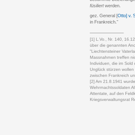
füsiliert
werden.
gez. General [
Otto] v. 
in Frankreich."
______________
[1] L.Vo., Nr. 140, 16.
über die genannten An
"Liechtensteiner Vaterl
Massnahmen treffen nich
Individuen, die im Sold
Unglück stürzen wollen
zwischen Frankreich un
[2] Am 21.8.1941 wurde 
Wehrmachtssoldaten Alf
Attentate, auf den Fe
Kriegsverwaltungsrat R