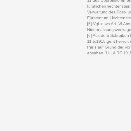
11 des Übereinkommens 
fürstlichen liechtenste
Verwaltung des Post- u
Fürstentum Liechtenste
[5] Vgl. etwa Art. VI Ab
Niederlassungsvertrage
[6] Aus dem Schreiben 
11.6.1915 geht hervor,
Paris auf Grund der vo
absahen (LI LA RE 191