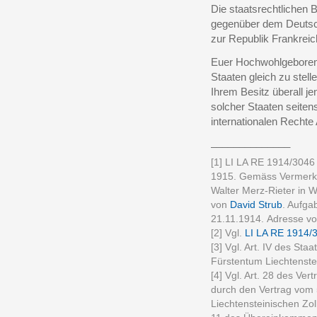
Die staatsrechtlichen
gegenüber dem Deutsch
zur Republik Frankreic
Euer Hochwohlgeboren 
Staaten gleich zu stel
Ihrem Besitz überall j
solcher Staaten seiten
internationalen Recht
______________
[1] LI LA RE 1914/3046
1915. Gemäss Vermerk 
Walter Merz-Rieter in 
von
David Strub
. Aufga
21.11.1914. Adresse von
[2] Vgl.
LI LA RE 1914/
[3] Vgl. Art. IV des Sta
Fürstentum Liechtenstei
[4] Vgl. Art. 28 des Ve
durch den Vertrag vom 
Liechtensteinischen Zol