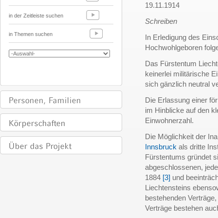
19.11.1914
in der Zeitleiste suchen
Schreiben
in Themen suchen
In Erledigung des Eins
Hochwohlgeboren folgen
Das Fürstentum Liechten
keinerlei militärische 
sich gänzlich neutral ve
Die Erlassung einer för
im Hinblicke auf den k
Einwohnerzahl.
Die Möglichkeit der 
Innsbruck
als dritte Ins
Fürstentums gründet si
abgeschlossenen, jede
1884
[3]
und beeinträcht
Liechtensteins ebenso
bestehenden Verträge, 
Verträge bestehen auc