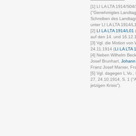
[1] LI LA LTA 1914/S04/2
("Genehmigtes Landtag
Schreiben des Landtag
unter LI LA LTA 1914/L1
[2]
LI LA LTA 1914/L01
(
auf den 14. und 16.12
[3] Vgl. die Motion vo
24.11.1914 (
LI LA LTA 
[4] Neben Wilhelm Bec
Josef Brunhart,
Johann
Franz Josef Marxer, F
[5] Vgl. dagegen L.Vo.,
27, 24.10.1914, S. 1 (
jetzigen Krisis").