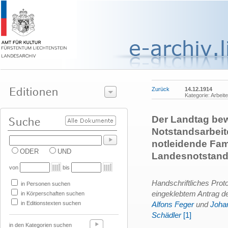
Zurück
14.12.1914
Kategorie: Arbeit
Der Landtag bewi
Notstandsarbeit
notleidende Fami
ODER
UND
Landesnotstan
von
bis
Handschriftliches Proto
in Personen suchen
eingeklebtem Antrag d
in Körperschaften suchen
in Editionstexten suchen
Alfons Feger
und
Joha
Schädler
[1]
in den Kategorien suchen