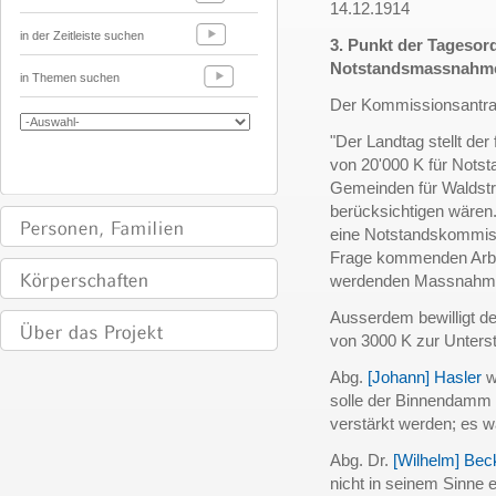
14.12.1914
in der Zeitleiste suchen
3. Punkt der Tageso
Notstandsmassnahm
in Themen suchen
Der Kommissionsantr
"Der Landtag stellt der
von 20'000 K für Notst
Gemeinden für Waldstr
berücksichtigen wären. 
eine Notstandskommissi
Frage kommenden Arbeit
werdenden Massnahmen
Ausserdem bewilligt de
von 3000 K zur Unters
Abg.
[Johann] Hasler
w
solle der Binnendamm
verstärkt werden; es w
Abg. Dr.
[Wilhelm] Bec
nicht in seinem Sinne e