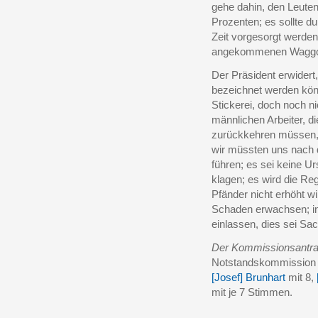
gehe dahin, den Leute
Prozenten; es sollte d
Zeit vorgesorgt werden;
angekommenen Waggon
Der Präsident erwidert
bezeichnet werden könn
Stickerei, doch noch n
männlichen Arbeiter, d
zurückkehren müssen, 
wir müssten uns nach 
führen; es sei keine 
klagen; es wird die Reg
Pfänder nicht erhöht w
Schaden erwachsen; in 
einlassen, dies sei S
Der Kommissionsantr
Notstandskommission w
[Josef] Brunhart
mit 8,
mit je 7 Stimmen.
______________