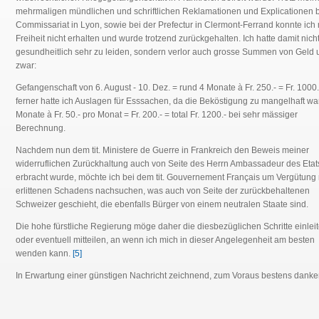
mehrmaligen mündlichen und schriftlichen Reklamationen und Explicationen 
Commissariat in Lyon, sowie bei der Prefectur in Clermont-Ferrand konnte ich
Freiheit nicht erhalten und wurde trotzend zurückgehalten. Ich hatte damit nich
gesundheitlich sehr zu leiden, sondern verlor auch grosse Summen von Geld 
zwar:
Gefangenschaft von 6. August - 10.
Dez. = rund 4 Monate à Fr. 250.-
= Fr. 1000.
ferner hatte ich Auslagen für Esssachen, da die Beköstigung zu mangelhaft wa
Monate à Fr. 50.- pro Monat = Fr. 200.- = total Fr. 1200.- bei sehr mässiger
Berechnung.
Nachdem nun dem tit. Ministere de Guerre in Frankreich den Beweis meiner
widerruflichen Zurückhaltung auch von Seite des Herrn Ambassadeur des Etat
erbracht wurde, möchte ich bei dem tit. Gouvernement Français um Vergütung
erlittenen Schadens nachsuchen, was auch von Seite der zurückbehaltenen
Schweizer geschieht, die ebenfalls Bürger von einem neutralen Staate sind.
Die hohe fürstliche Regierung möge daher die diesbezüglichen Schritte einlei
oder eventuell mitteilen, an wenn ich mich in dieser Angelegenheit am besten
wenden kann.
[5]
In Erwartung einer günstigen Nachricht zeichnend, zum Voraus bestens dank
______________