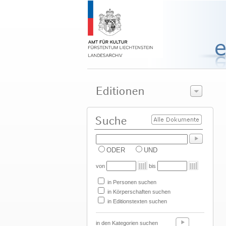
ODER
UND
von
bis
in Personen suchen
in Körperschaften suchen
in Editionstexten suchen
in den Kategorien suchen