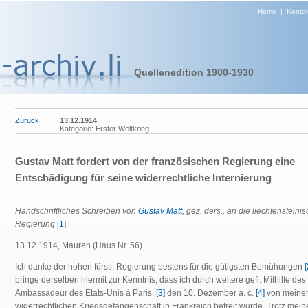
Home
|
Kontak
Quellenedition 1900-1930
Zurück
13.12.1914
Kategorie: Erster Weltkrieg
Gustav Matt fordert von der französischen Regierung eine
Entschädigung für seine widerrechtliche Internierung
Handschriftliches Schreiben von
Gustav Matt
, gez. ders., an die liechtensteini
Regierung
[1]
13.12.1914, Mauren (Haus Nr. 56)
Ich danke der hohen fürstl. Regierung bestens für die gütigsten Bemühungen
[
bringe derselben hiermit zur Kenntnis, dass ich durch weitere gefl.
Mithilfe des
Ambassadeur des Etats-Unis à Paris,
[3]
den 10.
Dezember a. c.
[4]
von meine
widerrechtlichen Kriegsgefangenschaft in Frankreich befreit wurde. Trotz mein