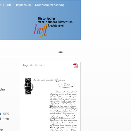
t
|
Hilfe
|
Impressum
|
Datenschutzerklärung
Originaldokument
sche
2]
und
 Herrn
r
en