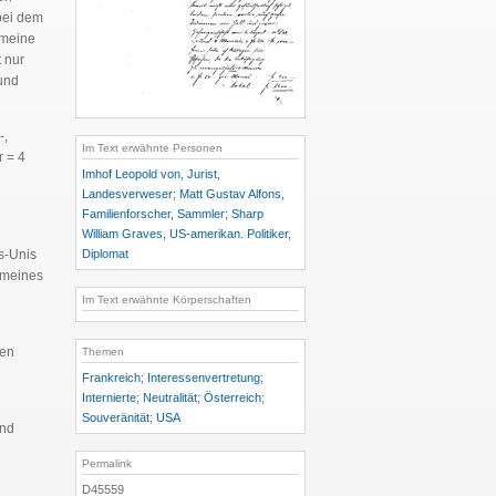
bei dem
 meine
t nur
und
-,
Im Text erwähnte Personen
r =
4
Imhof Leopold von, Jurist,
Landesverweser
;
Matt Gustav Alfons,
Familienforscher, Sammler
;
Sharp
William Graves, US-amerikan. Politiker,
Diplomat
s-Unis
 meines
Im Text erwähnte Körperschaften
ten
Themen
Frankreich
;
Interessenvertretung
;
Internierte
;
Neutralität
;
Österreich
;
Souveränität
;
USA
end
Permalink
D45559